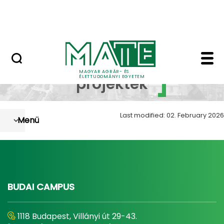
Szolgáltatások
Skip to Main Content
Országos Szőlész - Borász Konferencia
Lezárt projektek - Szől
Lezárt
MAGYAR AGRÁR- ÉS
ÉLETTUDOMÁNYI EGYETEM
projektek
Last modified: 02. February 2026
Menü
BUDAI CAMPUS
1118 Budapest, Villányi út 29-43.