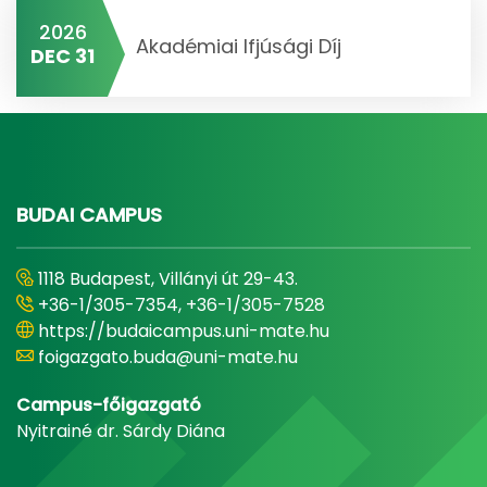
2026
Akadémiai Ifjúsági Díj
DEC 31
BUDAI CAMPUS
1118 Budapest, Villányi út 29-43.
+36-1/305-7354, +36-1/305-7528
https://budaicampus.uni-mate.hu
foigazgato.buda@uni-mate.hu
Campus-főigazgató
Nyitrainé dr. Sárdy Diána