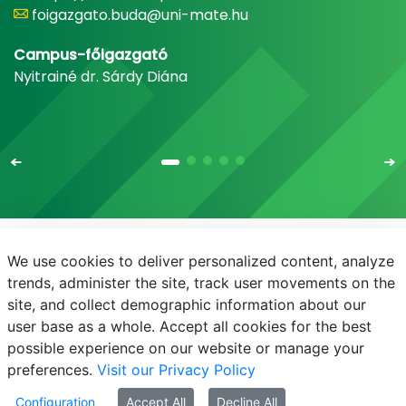
foigazgato.buda@uni-mate.hu
Campus-főigazgató
Nyitrainé dr. Sárdy Diána
We use cookies to deliver personalized content, analyze
E-mail
Telefonkönyv
NEPTUN
E-learning
trends, administer the site, track user movements on the
site, and collect demographic information about our
Adatvédelem
user base as a whole. Accept all cookies for the best
possible experience on our website or manage your
preferences.
Visit our Privacy Policy
Configuration
Accept All
Decline All