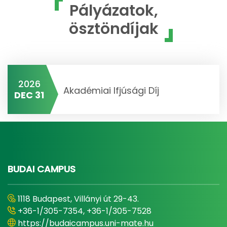
Pályázatok,
ösztöndíjak
2026
Akadémiai Ifjúsági Díj
DEC 31
BUDAI CAMPUS
1118 Budapest, Villányi út 29-43.
+36-1/305-7354, +36-1/305-7528
https://budaicampus.uni-mate.hu