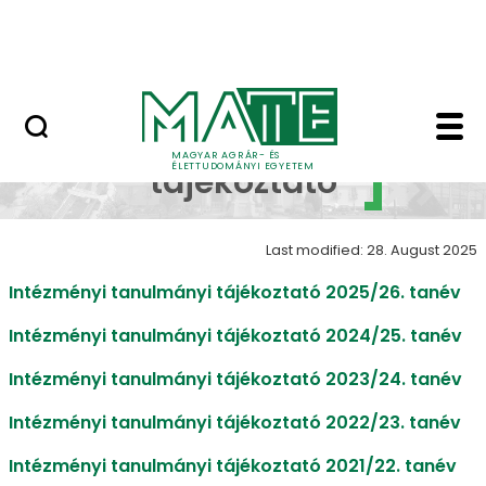
Szolgáltatások
Skip to Main Content
Országos Szőlész - Borász Konferencia
Tanulmányi tájékoztató
Tanulmányi
MAGYAR AGRÁR- ÉS
ÉLETTUDOMÁNYI EGYETEM
tájékoztató
Last modified: 28. August 2025
Intézményi tanulmányi tájékoztató 2025/26. tanév
Intézményi tanulmányi tájékoztató 2024/25. tanév
Intézményi tanulmányi tájékoztató 2023/24. tanév
Intézményi tanulmányi tájékoztató 2022/23. tanév
Intézményi tanulmányi tájékoztató 2021/22. tanév