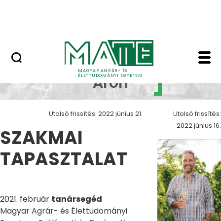
Szolgáltatások
Ugrás a fő tartalomhoz
Országos Szőlész - Borász Konferencia
Szövényi Áron - Szőlés
Szövényi
MAGYAR AGRÁR- ÉS
ÉLETTUDOMÁNYI EGYETEM
Áron
Utolsó frissítés: 2022 június 21.
Utolsó frissítés:
2022 június 16.
SZAKMAI
TAPASZTALAT
2021. február
tanársegéd
Magyar Agrár- és Élettudományi