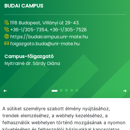
BUDAI CAMPUS
1118 Budapest, Villányi út 29-43.
+36-1/305-7354, +36-1/305-7528
https://budaicampus.uni-mate.hu
foigazgato.buda@uni-mate.hu
Campus-főigazgató
Nyitrainé dr. Sárdy Diána
A sütiket személyre szabott élmény nyújtásához,
trendek elemzéséhez, a webhely kezeléséhez, a
felhasználók webhelyen történő mozgásának a nyomon
E-mail
Telefonkönyv
NEPTUN
E-learning
követéséhez és felhasználói bázisunkkal kapcsolatos