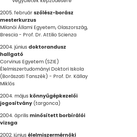
vegyületek képződésére
2005. február
szőlész-borász
mesterkurzus
Milanói Állami Egyetem, Olaszország,
Brescia - Prof. Dr. Attilio Scienza
2004. június
doktorandusz
hallgató
Corvinus Egyetem (SZIE)
Élelmiszertudományi Doktori Iskola
(Borászati Tanszék) - Prof. Dr. Kállay
Miklós
2004. május
könnyűgépkezelői
jogosítvány
(targonca)
2004. április
minősített borbírálói
vizsga
2002. június
élelmiszermérnöki