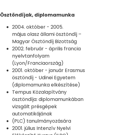
Ösztöndíjak, diplomamunka
2004. október - 2005.
május olasz állami ösztöndíj –
Magyar Ösztöndíj Bizottság
2002. február - április francia
nyelvtanfolyam
(Lyon/Franciaország)
2001. október - január Erasmus
ösztöndíj - Udinei Egyetem
(diplomamunka elkészítése)
Tempus Közalapítvány
ösztöndíja: diplomamunkában
vizsgált présgépek
automatikájának
(PLC) tanulmányozására
2001. július Intenzív Nyelvi