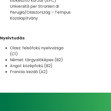
Előkészítő Kurzus (ILPC)
Università per Stranieri di
Perugia/Olaszország – Tempus
Közalapítvány
Nyelvtudás
Olasz: felsőfokú nyelvvizsga
(C1)
Német: tárgyalóképes (B2)
Angol: középfokú (B2)
Francia: kezdő (A2)