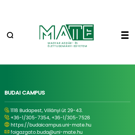
Szolgáltatások
Ugrás a fő tartalomhoz
Országos Szőlész - Borász Konferencia
Bor és Piac - Szőlészet
Főcím
MAGYAR AGRÁR- ÉS
ÉLETTUDOMÁNYI EGYETEM
BUDAI CAMPUS
1118 Budapest, Villányi út 29-43.
+36-1/305-7354, +36-1/305-7528
https://budaicampus.uni-mate.hu
foigazgato.buda@uni-mate.hu