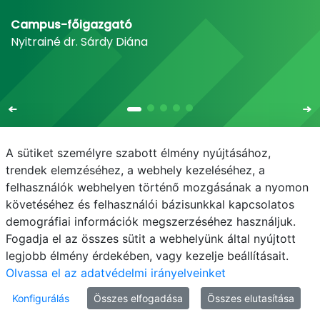
Campus-főigazgató
Nyitrainé dr. Sárdy Diána
A sütiket személyre szabott élmény nyújtásához,
trendek elemzéséhez, a webhely kezeléséhez, a
felhasználók webhelyen történő mozgásának a nyomon
E-mail
Telefonkönyv
NEPTUN
E-learning
követéséhez és felhasználói bázisunkkal kapcsolatos
demográfiai információk megszerzéséhez használjuk.
Adatvédelem
Fogadja el az összes sütit a webhelyünk által nyújtott
legjobb élmény érdekében, vagy kezelje beállításait.
Olvassa el az adatvédelmi irányelveinket
Konfigurálás
Összes elfogadása
Összes elutasítása
© MATE 2021