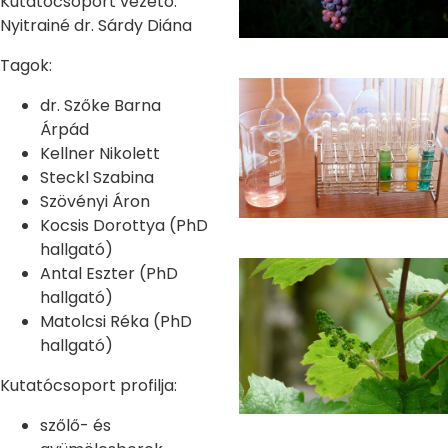
Kutatócsoport vezető:
Nyitrainé dr. Sárdy Diána
Tagok:
dr. Szőke Barna
Árpád
Kellner Nikolett
Steckl Szabina
Szövényi Áron
Kocsis Dorottya (PhD
hallgató)
Antal Eszter (PhD
hallgató)
Matolcsi Réka (PhD
hallgató)
Kutatócsoport profilja:
szőlő- és