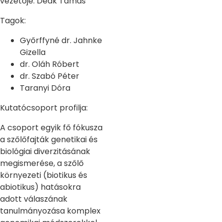
vezetője: Deák Tamás
Tagok:
Győrffyné dr. Jahnke
Gizella
dr. Oláh Róbert
dr. Szabó Péter
Taranyi Dóra
Kutatócsoport profilja:
A csoport egyik fő fókusza
a szőlőfajták genetikai és
biológiai diverzitásának
megismerése, a szőlő
környezeti (biotikus és
abiotikus) hatásokra
adott válaszának
tanulmányozása komplex