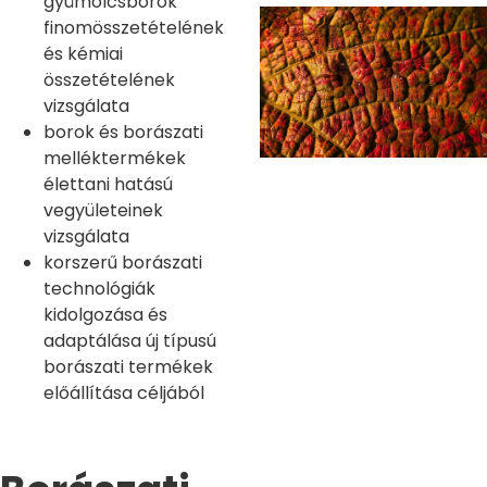
gyümölcsborok
finomösszetételének
és kémiai
összetételének
vizsgálata
borok és borászati
melléktermékek
élettani hatású
vegyületeinek
vizsgálata
korszerű borászati
technológiák
kidolgozása és
adaptálása új típusú
borászati termékek
előállítása céljából