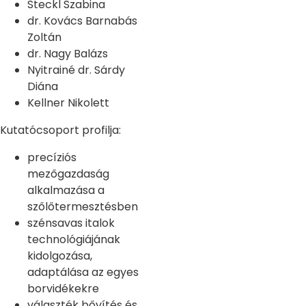
Steckl Szabina
dr. Kovács Barnabás
Zoltán
dr. Nagy Balázs
Nyitrainé dr. Sárdy
Diána
Kellner Nikolett
Kutatócsoport profilja:
precíziós
mezőgazdaság
alkalmazása a
szőlőtermesztésben
szénsavas italok
technológiájának
kidolgozása,
adaptálása az egyes
borvidékekre
választék bővítés és