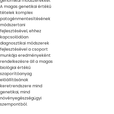
genomikai módszerekkel.
A magas genetikai értékű
tételek komplex
patogénmentesítésének
módszertani
fejlesztésével, ehhez
kapcsolódóan
diagnosztikai módszerek
fejlesztésével a csoport
munkája eredményeként
rendelkezésre áll a magas
biológiai értékű
szaporítóanyag
előállításának
keretrendszere mind
genetikai, mind
növényegészségügyi
szempontból.