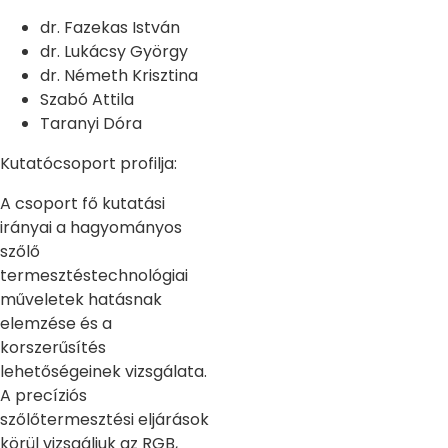
dr. Fazekas István
dr. Lukácsy György
dr. Németh Krisztina
Szabó Attila
Taranyi Dóra
Kutatócsoport profilja:
A csoport fő kutatási
irányai a hagyományos
szőlő
termesztéstechnológiai
műveletek hatásnak
elemzése és a
korszerűsítés
lehetőségeinek vizsgálata.
A precíziós
szőlőtermesztési eljárások
körül vizsgáljuk az RGB,