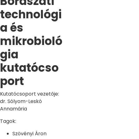
Borászati
technológi
a és
mikrobioló
gia
kutatócso
port
Kutatócsoport vezetője:
dr. Sólyom-Leskó
Annamária
Tagok:
Szövényi Áron