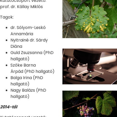
Kutatócsoport vezető:
prof. dr. Kállay Miklós
Tagok:
dr. Sólyom-Leskó
Annamária
Nyitrainé dr. Sárdy
Diána
Guld Zsuzsanna (PhD
hallgató)
Szőke Barna
Árpád (PhD hallgató)
Balga Irina (PhD
hallgató)
Nagy Balázs (PhD
hallgató)
2014-től