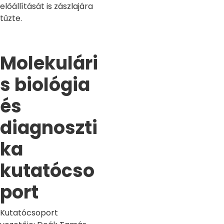
előállítását is zászlajára
tűzte.
Molekulári
s biológia
és
diagnoszti
ka
kutatócso
port
Kutatócsoport