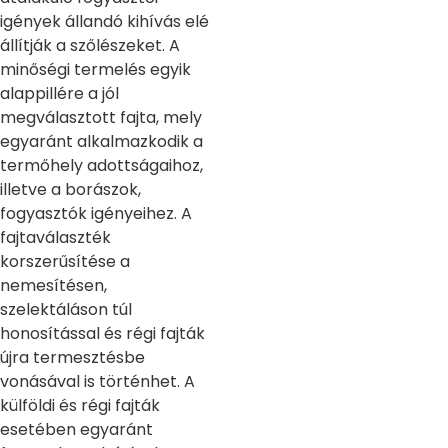
igények állandó kihívás elé
állítják a szőlészeket. A
minőségi termelés egyik
alappillére a jól
megválasztott fajta, mely
egyaránt alkalmazkodik a
termőhely adottságaihoz,
illetve a borászok,
fogyasztók igényeihez. A
fajtaválaszték
korszerűsítése a
nemesítésen,
szelektáláson túl
honosítással és régi fajták
újra termesztésbe
vonásával is történhet. A
külföldi és régi fajták
esetében egyaránt