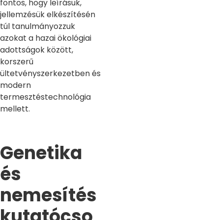
fontos, hogy leírásuk,
jellemzésük elkészítésén
túl tanulmányozzuk
azokat a hazai ökológiai
adottságok között,
korszerű
ültetvényszerkezetben és
modern
termesztéstechnológia
mellett.
Genetika
és
nemesítés
kutatócso