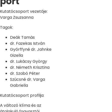
port
Kutatócsoport vezetője:
Varga Zsuzsanna
Tagok:
Deák Tamás
dr. Fazekas István
Győrffyné dr. Jahnke
Gizella
dr. Lukácsy György
dr. Németh Krisztina
dr. Szabó Péter
Szűcsné dr. Varga
Gabriella
Kutatócsoport profilja:
A változó klíma és az
átalakuló fogyasztói