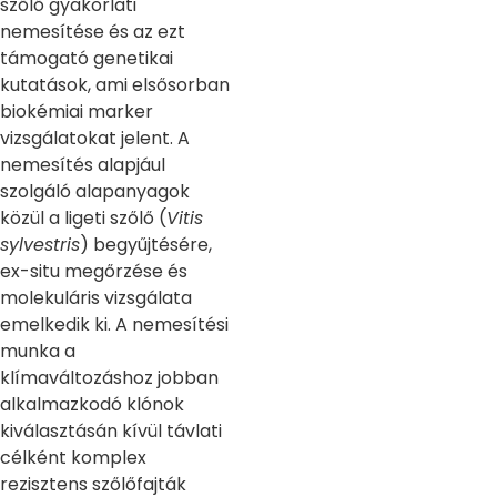
szőlő gyakorlati
nemesítése és az ezt
támogató genetikai
kutatások, ami elsősorban
biokémiai marker
vizsgálatokat jelent. A
nemesítés alapjául
szolgáló alapanyagok
közül a ligeti szőlő (
Vitis
sylvestris
) begyűjtésére,
ex-situ megőrzése és
molekuláris vizsgálata
emelkedik ki. A nemesítési
munka a
klímaváltozáshoz jobban
alkalmazkodó klónok
kiválasztásán kívül távlati
célként komplex
rezisztens szőlőfajták