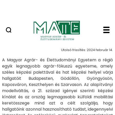
Szolgáltatások
Ugrás a fő tartalomhoz
Országos Szőlész - Borász Konferencia
Képzéskereső - Szőlész
Képzéskereső
MAGYAR AGRÁR- ÉS
ÉLETTUDOMÁNYI EGYETEM
Utolsó frissítés: 2024 február 14.
A Magyar Agrár- és Élettudományi Egyetem a régió
egyik legnagyobb agrár-fókuszú egyeteme, amely
széles képzési palettával és hat képzési hellyel várja
hallgatóit Budapesten, Gödöllőn, Gyöngyösön,
Kaposváron, Keszthelyen és Szarvason. Az alapítványi
modellváltás, a 21. század igényei szerinti képzési
kínálat és az ország legmagasabb külföldi mobilitási
keretösszege mind azt a célt szolgálja, hogy
hallgatóink azonnal hasznosítható tudást, idegennyelvi