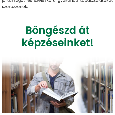
jártasságot és széleskörű gyakorlati tapasztalatokat
szerezzenek.
Böngészd át
képzéseinket!