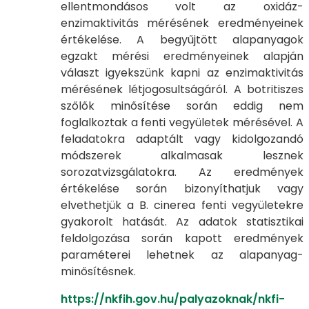
ellentmondásos volt az oxidáz-
enzimaktivitás mérésének eredményeinek
értékelése. A begyűjtött alapanyagok
egzakt mérési eredményeinek alapján
választ igyekszünk kapni az enzimaktivitás
mérésének létjogosultságáról. A botritiszes
szőlők minősítése során eddig nem
foglalkoztak a fenti vegyületek mérésével. A
feladatokra adaptált vagy kidolgozandó
módszerek alkalmasak lesznek
sorozatvizsgálatokra. Az eredmények
értékelése során bizonyíthatjuk vagy
elvethetjük a B. cinerea fenti vegyületekre
gyakorolt hatását. Az adatok statisztikai
feldolgozása során kapott eredmények
paraméterei lehetnek az alapanyag-
minősítésnek.
https://nkfih.gov.hu/palyazoknak/nkfi-