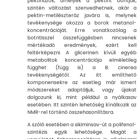
pektinázok, amelyek a pektint bontják,
szintén változást szenvedhetnek, akár a
pektin-metilészteráz javára is, melynek
tevékenysége okozza a borok metanol-
koncentrációját. Erre vonatkozólag a
botritisszel összefüggésben nincsenek
mértékadó eredmények, ezért kell
feltérképezni. A glicerinen kívüli egyéb
metabolitok koncentrációja elméletileg
függhet (függ is) a B. cinerea
tevékenységétől. Az itt említhető
komponensekre az esetleg már ismert
módszereket adaptáljuk, vagy újakat
dolgozunk ki, mint például a nyálkasav
esetében. Itt szintén lehetőség kínálkozik az
NMR-rel történő összehasonlításra.
A szőlő esetében a sikiminsav-út a polifenol-
szintézis egyik lehetősége. Magát a