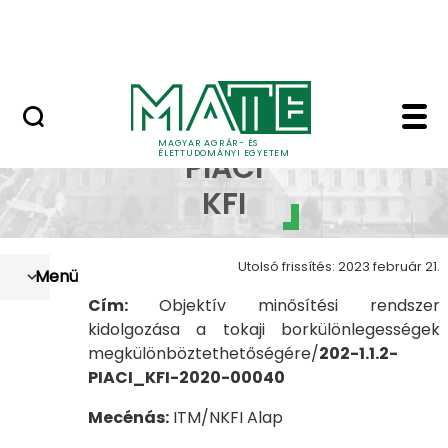
Szolgáltatások
Ugrás a fő tartalomhoz
Országos Szőlész - Borász Konferencia
NKFI PIACI KFI - Szőlés
NKFI
MAGYAR AGRÁR- ÉS
ÉLETTUDOMÁNYI EGYETEM
PIACI
KFI
Utolsó frissítés: 2023 február 21.
Menü
Cím:
Objektív minősítési rendszer
kidolgozása a tokaji borkülönlegességek
megkülönböztethetőségére/
202-1.1.2-
PIACI_KFI-2020-00040
Mecénás:
ITM/NKFI Alap