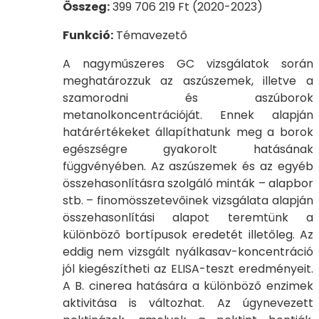
Összeg:
399 706 219 Ft (2020-2023)
Funkció:
Témavezető
A nagyműszeres GC vizsgálatok során
meghatározzuk az aszúszemek, illetve a
szamorodni és aszúborok
metanolkoncentrációját. Ennek alapján
határértékeket állapíthatunk meg a borok
egészségre gyakorolt hatásának
függvényében. Az aszúszemek és az egyéb
összehasonlításra szolgáló minták – alapbor
stb. – finomösszetevőinek vizsgálata alapján
összehasonlítási alapot teremtünk a
különböző bortípusok eredetét illetőleg. Az
eddig nem vizsgált nyálkasav-koncentráció
jól kiegészítheti az ELISA-teszt eredményeit.
A B. cinerea hatására a különböző enzimek
aktivitása is változhat. Az úgynevezett