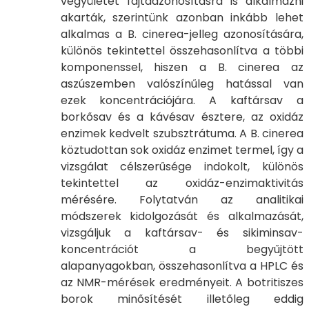
vegyületet fajtaazonosításra is alkalmazni
akarták, szerintünk azonban inkább lehet
alkalmas a B. cinerea-jelleg azonosítására,
különös tekintettel összehasonlítva a többi
komponenssel, hiszen a B. cinerea az
aszúszemben valószínűleg hatással van
ezek koncentrációjára. A kaftársav a
borkősav és a kávésav észtere, az oxidáz
enzimek kedvelt szubsztrátuma. A B. cinerea
köztudottan sok oxidáz enzimet termel, így a
vizsgálat célszerűsége indokolt, különös
tekintettel az oxidáz-enzimaktivitás
mérésére. Folytatván az analitikai
módszerek kidolgozását és alkalmazását,
vizsgáljuk a kaftársav- és sikiminsav-
koncentrációt a begyűjtött
alapanyagokban, összehasonlítva a HPLC és
az NMR-mérések eredményeit. A botritiszes
borok minősítését illetőleg eddig