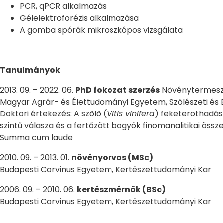
PCR, qPCR alkalmazás
Gélelektroforézis alkalmazása
A gomba spórák mikroszkópos vizsgálata
Tanulmányok
2013. 09. – 2022. 06.
PhD fokozat szerzés
Növénytermeszt
Magyar Agrár- és Élettudományi Egyetem, Szőlészeti és B
Doktori értekezés: A szőlő (
Vitis vinifera
) feketerothadás
szintű válasza és a fertőzött bogyók finomanalitikai össz
Summa cum laude
2010. 09. – 2013. 01.
növényorvos (MSc)
Budapesti Corvinus Egyetem, Kertészettudományi Kar
2006. 09. – 2010. 06.
kertészmérnök (BSc)
Budapesti Corvinus Egyetem, Kertészettudományi Kar