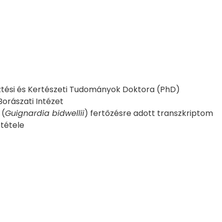
ési és Kertészeti Tudományok Doktora (PhD)
orászati Intézet
 (
Guignardia bidwellii
) fertőzésre adott transzkriptom
etétele