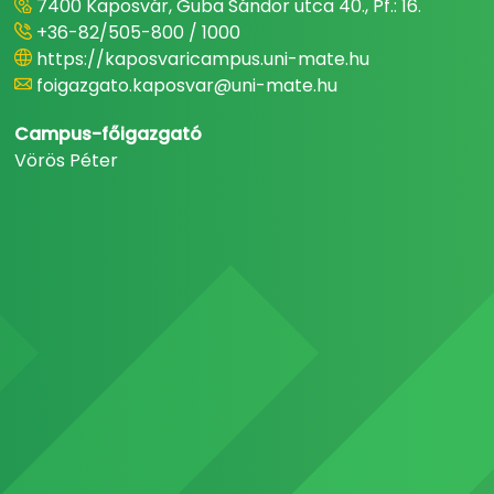
7400 Kaposvár, Guba Sándor utca 40., Pf.: 16.
+36-82/505-800 / 1000
https://kaposvaricampus.uni-mate.hu
foigazgato.kaposvar@uni-mate.hu
Campus-főigazgató
Vörös Péter