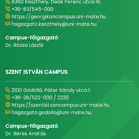
8360 Keszthely, Deák Ferenc utca 16.
+36-83/545-000
https://georgikoncampus.uni-mate.hu
foigazgato.keszthely@uni-mate.hu
Campus-főigazgató
Dr. Rózsa László
SZENT ISTVÁN CAMPUS
2100 Gödöllő, Páter Károly utca 1.
+36-28/522-000 / 2220
https://szentistvancampus.uni-mate.hu
foigazgato.godollo@uni-mate.hu
Campus-főigazgató
Dr. Béres András