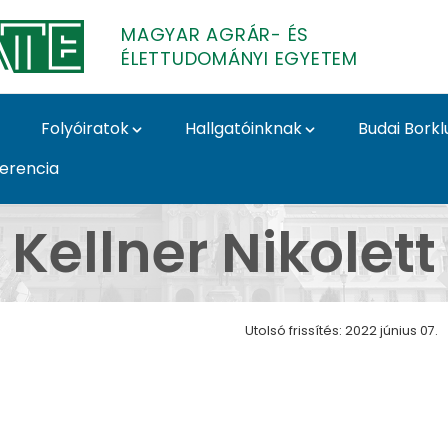
MAGYAR AGRÁR- ÉS
ÉLETTUDOMÁNYI EGYETEM
Folyóiratok
Hallgatóinknak
Budai Borkl
ferencia
észeti és Borászati Inté
Kellner Nikolett
Utolsó frissítés: 2022 június 07.