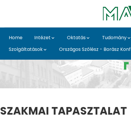
Ugrás a fő tartalomhoz
Home
Intézet
Oktatás
Tudomány
Szolgáltatások
Országos Szőlész - Borász Kon
Kellner Nikolett - Szől
SZAKMAI TAPASZTALAT