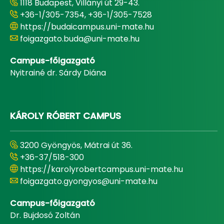
1118 Budapest, Villányi út 29-43.
+36-1/305-7354, +36-1/305-7528
https://budaicampus.uni-mate.hu
foigazgato.buda@uni-mate.hu
Campus-főigazgató
Nyitrainé dr. Sárdy Diána
KÁROLY RÓBERT CAMPUS
3200 Gyöngyös, Mátrai út 36.
+36-37/518-300
https://karolyrobertcampus.uni-mate.hu
foigazgato.gyongyos@uni-mate.hu
Campus-főigazgató
Dr. Bujdosó Zoltán