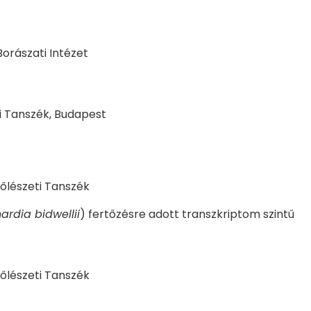
orászati Intézet
i Tanszék, Budapest
őlészeti Tanszék
ardia bidwellii
) fertőzésre adott transzkriptom szintű
őlészeti Tanszék