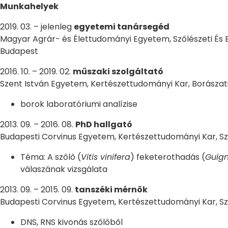
Munkahelyek
2019. 03. – jelenleg
egyetemi tanársegéd
Magyar Agrár- és Élettudományi Egyetem, Szőlészeti És B
Budapest
2016. 10. – 2019. 02.
műszaki szolgáltató
Szent István Egyetem, Kertészettudományi Kar, Borászat
borok laboratóriumi analízise
2013. 09. – 2016. 08.
PhD hallgató
Budapesti Corvinus Egyetem, Kertészettudományi Kar, Sz
Téma: A szőlő (
Vitis vinifera
) feketerothadás (
Guign
válaszának vizsgálata
2013. 09. – 2015. 09.
tanszéki mérnök
Budapesti Corvinus Egyetem, Kertészettudományi Kar, Sz
DNS, RNS kivonás szőlőből