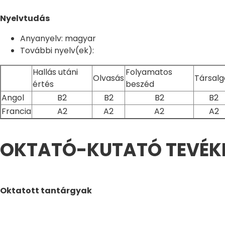
Nyelvtudás
Anyanyelv: magyar
További nyelv(ek):
Hallás utáni
Folyamatos
Olvasás
Társalg
értés
beszéd
Angol
B2
B2
B2
B2
Francia
A2
A2
A2
A2
OKTATÓ-KUTATÓ TEVÉK
Oktatott tantárgyak