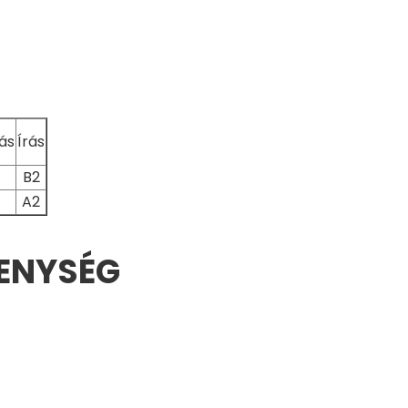
ás
Írás
B2
A2
ENYSÉG