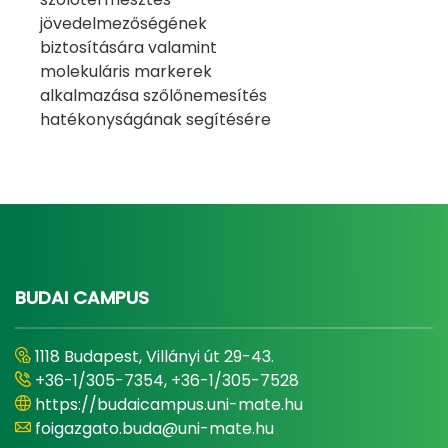
jövedelmezőségének
biztosítására valamint
molekuláris markerek
alkalmazása szőlőnemesítés
hatékonyságának segítésére
BUDAI CAMPUS
1118 Budapest, Villányi út 29-43.
+36-1/305-7354, +36-1/305-7528
https://budaicampus.uni-mate.hu
foigazgato.buda@uni-mate.hu