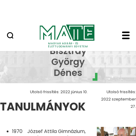
Szolgáltatások
Ugrás a fő tartalomhoz
Országos Szőlész - Borász Konferencia
dr. Bisztray György - S
dr.
MAGYAR AGRÁR- ÉS
ÉLETTUDOMÁNYI EGYETEM
Bisztray
György
Dénes
Utolsó frissítés: 2022 június 10.
Utolsó frissítés:
2022 szeptember
TANULMÁNYOK
27.
1970 József Attila Gimnázium,