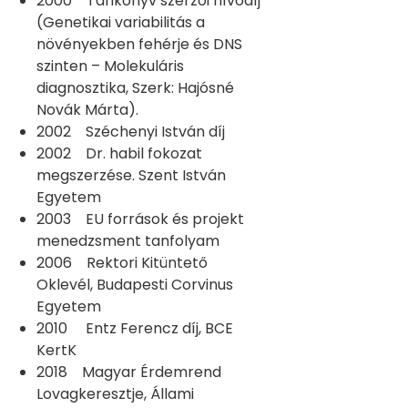
2000 Tankönyv szerzői nívódíj
(Genetikai variabilitás a
növényekben fehérje és DNS
szinten – Molekuláris
diagnosztika, Szerk: Hajósné
Novák Márta).
2002 Széchenyi István díj
2002 Dr. habil fokozat
megszerzése. Szent István
Egyetem
2003 EU források és projekt
menedzsment tanfolyam
2006 Rektori Kitüntető
Oklevél, Budapesti Corvinus
Egyetem
2010 Entz Ferencz díj, BCE
KertK
2018 Magyar Érdemrend
Lovagkeresztje, Állami