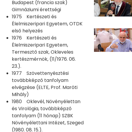
Budapest (francia szak)
Gimnáziumi érettségi
1975 Kertészeti és
Élelmiszeripari Egyetem, OTDK
első helyezés
1976 Kertészeti és
Élelmiszeripari Egyetem,
Termesztő szak, Okleveles
kertészmérnök, (11/1976. 06.
23.).
1977 Szövettenyésztési
továbbképző tanfolyam
elvégzése (ELTE, Prof. Maróti
Mihály)
1980 Oklevél, Növényélettan
és Virológia, továbbképző
tanfolyam (11 hónap) SZBK
Növényélettani Intézet, Szeged
(1980. 08. 15.).