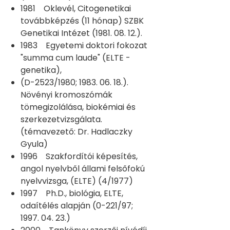
1981 Oklevél, Citogenetikai
továbbképzés (11 hónap) SZBK
Genetikai Intézet (1981. 08. 12.).
1983 Egyetemi doktori fokozat
"summa cum laude" (ELTE -
genetika),
(D-2523/1980; 1983. 06. 18.).
Növényi kromoszómák
tömegizolálása, biokémiai és
szerkezetvizsgálata.
(témavezető: Dr. Hadlaczky
Gyula)
1996 Szakfordítói képesítés,
angol nyelvből állami felsőfokú
nyelvvizsga, (ELTE) (4/1977)
1997 Ph.D., biológia, ELTE,
odaítélés alapján (0-221/97;
1997. 04. 23.)