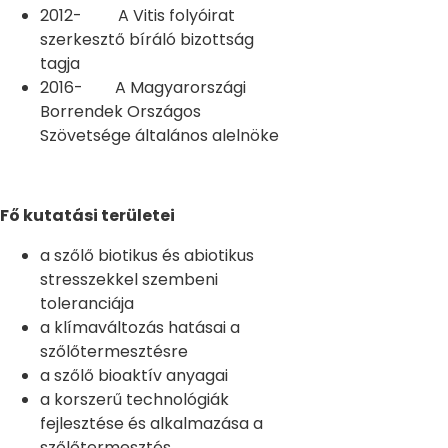
2012- A Vitis folyóirat
szerkesztő bíráló bizottság
tagja
2016- A Magyarországi
Borrendek Országos
Szövetsége általános alelnöke
Fő kutatási területei
a szőlő biotikus és abiotikus
stresszekkel szembeni
toleranciája
a klímaváltozás hatásai a
szőlőtermesztésre
a szőlő bioaktív anyagai
a korszerű technológiák
fejlesztése és alkalmazása a
szőlőtermesztés