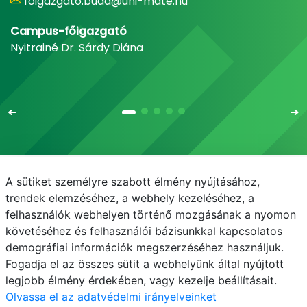
foigazgato.buda@uni-mate.hu
Campus-főigazgató
Nyitrainé Dr. Sárdy Diána
A sütiket személyre szabott élmény nyújtásához,
Email
Telefonkönyv
NEPTUN
E-learning
trendek elemzéséhez, a webhely kezeléséhez, a
felhasználók webhelyen történő mozgásának a nyomon
Médiaközpont
Informatikai Igazgatóság
követéséhez és felhasználói bázisunkkal kapcsolatos
demográfiai információk megszerzéséhez használjuk.
Adatvédelem
Fogadja el az összes sütit a webhelyünk által nyújtott
legjobb élmény érdekében, vagy kezelje beállításait.
Olvassa el az adatvédelmi irányelveinket