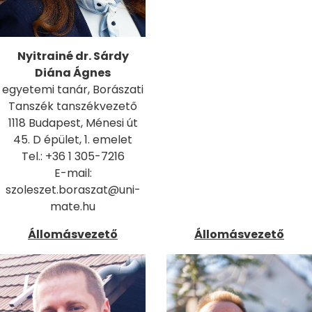
Nyitrainé dr. Sárdy
Diána Ágnes
egyetemi tanár, Borászati
Tanszék tanszékvezető
1118 Budapest, Ménesi út
45. D épület, 1. emelet
Tel.: +36 1 305-7216
E-mail:
szoleszet.boraszat@uni-
mate.hu
Állomásvezető
Állomásvezető