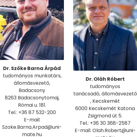
Dr. Szőke Barna Árpád
tudományos munkatárs,
Dr. Oláh Róbert
állomásvezető,
tudományos
Badacsony
tanácsadó, állomásvezető
8263 Badacsonytomaj,
, Kecskemét
Római u. 181.
6000 Kecskemét Katona
Tel.: +36 87 532-200
Zsigmond út 5.
E-mail:
Tel.: +36 30 368-2587
Szoke.Barna.Arpad@uni-
E-mail: Olah.Robert@uni-
mate.hu