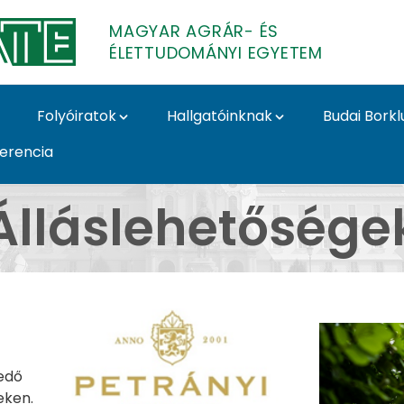
MAGYAR AGRÁR- ÉS
ÉLETTUDOMÁNYI EGYETEM
Folyóiratok
Hallgatóinknak
Budai Borkl
ferencia
lészeti és Borászati In
Álláslehetősége
kedő
eken.