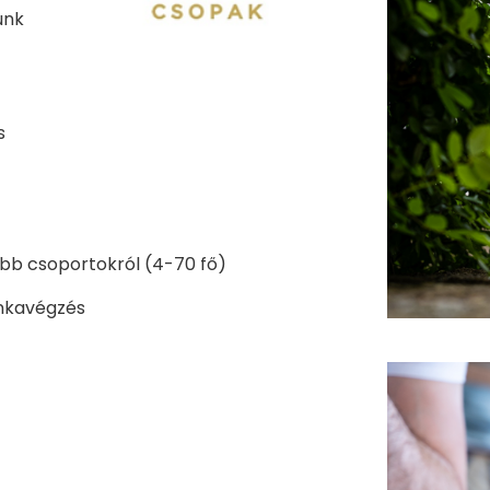
unk
s
obb csoportokról (4-70 fő)
unkavégzés