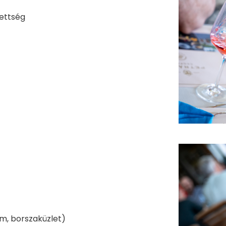
zettség
em, borszaküzlet)