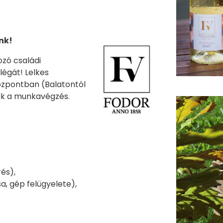
nk!
ozó családi
légát! Lelkes
központban (Balatontól
ik a munkavégzés.
és),
a, gép felügyelete),