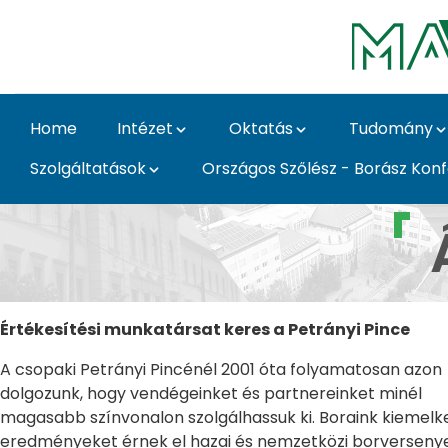
Skip to Main Content
Home
Intézet
Oktatás
Tudomány
Szolgáltatások
Országos Szőlész - Borász Kon
Álláslehetőségek - Sző
Értékesítési munkatársat keres a Petrányi Pince
A csopaki Petrányi Pincénél 2001 óta folyamatosan azon
dolgozunk, hogy vendégeinket és partnereinket minél
magasabb színvonalon szolgálhassuk ki. Boraink kiemel
eredményeket érnek el hazai és nemzetközi borverseny