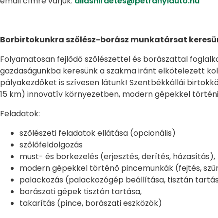
email címre várjuk:
allashirdetes@petranyiauto.hu
Borbirtokunkra szőlész-borász munkatársat keresü
Folyamatosan fejlődő szőlészettel és borászattal foglalk
gazdaságunkba keresünk a szakma iránt elkötelezett kol
pályakezdőket is szívesen látunk! Szentbékkállái birtok
15 km) innovatív környezetben, modern gépekkel történ
Feladatok:
szőlészeti feladatok ellátása (opcionális)
szőlőfeldolgozás
must- és borkezelés (erjesztés, derítés, házasítás),
modern gépekkel történő pincemunkák (fejtés, szűr
palackozás (palackozógép beállítása, tisztán tartás
borászati gépek tisztán tartása,
takarítás (pince, borászati eszközök)