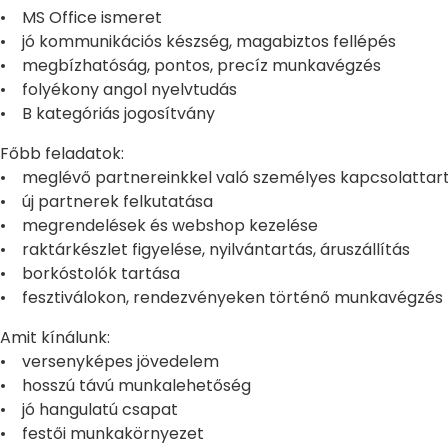
• MS Office ismeret
• jó kommunikációs készség, magabiztos fellépés
• megbízhatóság, pontos, precíz munkavégzés
• folyékony angol nyelvtudás
• B kategóriás jogosítvány
Főbb feladatok:
• meglévő partnereinkkel való személyes kapcsolattar
• új partnerek felkutatása
• megrendelések és webshop kezelése
• raktárkészlet figyelése, nyilvántartás, áruszállítás
• borkóstolók tartása
• fesztiválokon, rendezvényeken történő munkavégzés
Amit kínálunk:
• versenyképes jövedelem
• hosszú távú munkalehetőség
• jó hangulatú csapat
• festői munkakörnyezet