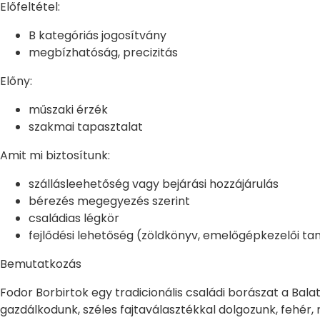
Előfeltétel:
B kategóriás jogosítvány
megbízhatóság, precizitás
Előny:
műszaki érzék
szakmai tapasztalat
Amit mi biztosítunk:
szállásleehetőség vagy bejárási hozzájárulás
bérezés megegyezés szerint
családias légkör
fejlődési lehetőség (zöldkönyv, emelőgépkezelői ta
Bemutatkozás
Fodor Borbirtok egy tradicionális családi borászat a Bala
gazdálkodunk, széles fajtaválasztékkal dolgozunk, fehér, r