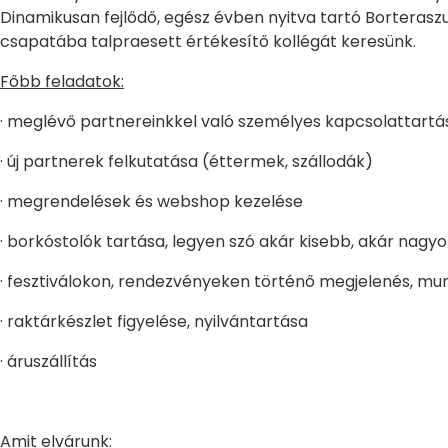
Dinamikusan fejlődő, egész évben nyitva tartó Borterasz
csapatába talpraesett értékesítő kollégát keresünk.
Főbb feladatok:
· meglévő partnereinkkel való személyes kapcsolattartá
· új partnerek felkutatása (éttermek, szállodák)
· megrendelések és webshop kezelése
· borkóstolók tartása, legyen szó akár kisebb, akár nagy
· fesztiválokon, rendezvényeken történő megjelenés, m
· raktárkészlet figyelése, nyilvántartása
· áruszállítás
Amit elvárunk: