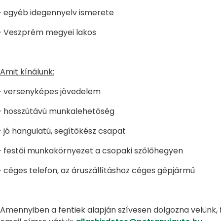
· egyéb idegennyelv ismerete
· Veszprém megyei lakos
Amit kínálunk:
· versenyképes jövedelem
· hosszútávú munkalehetőség
· jó hangulatú, segítőkész csapat
· festői munkakörnyezet a csopaki szőlőhegyen
· céges telefon, az áruszállításhoz céges gépjármű
Amennyiben a fentiek alapján szívesen dolgozna velünk,