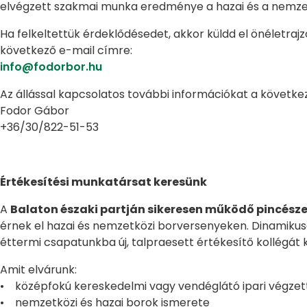
elvégzett szakmai munka eredménye a hazai és a nemzet
Ha felkeltettük érdeklődésedet, akkor küldd el önéletraj
következő e-mail címre:
info@fodorbor.hu
Az állással kapcsolatos további információkat a követk
Fodor Gábor
+36/30/822-51-53
Értékesítési munkatársat keresünk
A
Balaton északi partján sikeresen működő pincész
érnek el hazai és nemzetközi borversenyeken. Dinamikusa
éttermi csapatunkba új, talpraesett értékesítő kollégát 
Amit elvárunk:
• középfokú kereskedelmi vagy vendéglátó ipari végzet
• nemzetközi és hazai borok ismerete