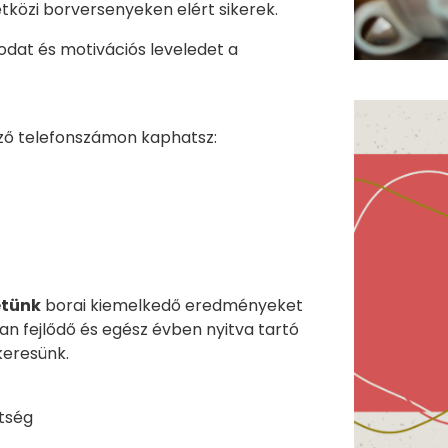
közi borversenyeken elért sikerek.
zodat és motivációs leveledet a
ező telefonszámon kaphatsz:
etünk
borai kiemelkedő eredményeket
n fejlődő és egész évben nyitva tartó
keresünk.
tség