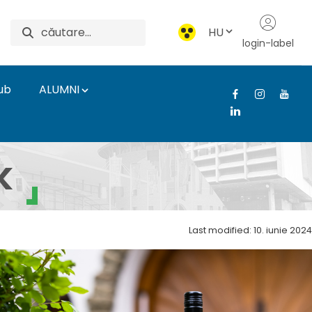
HU
login-label
ub
ALUMNI
tézet
k
Last modified: 10. iunie 2024