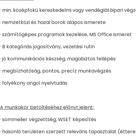
· min. középfokú kereskedelmi vagy vendéglátóipari vég
· nemzetközi és hazai borok alapos ismerete
· számítógépes programok kezelése, MS Office ismeret
· B kategóriás jogosítvány, vezetési rutin
· jó kommunikációs készség, magabiztos fellépés
· megbízhatóság, pontos, precíz munkavégzés
· folyékony angol nyelvtudás
A munkakör betöltéséhez előnyt jelent:
· sommelier végzettség, WSET képesítés
· hasonló területen szerzett releváns tapasztalat (étter