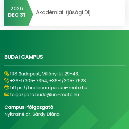
2026
Akadémiai Ifjúsági Díj
DEC 31
BUDAI CAMPUS
1118 Budapest, Villányi út 29-43.
+36-1/305-7354, +36-1/305-7528
https://budaicampus.uni-mate.hu
foigazgato.buda@uni-mate.hu
Campus-főigazgató
Nyitrainé dr. Sárdy Diána