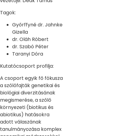
vezetője: Deák Tamás
Tagok:
Győrffyné dr. Jahnke
Gizella
dr. Oláh Róbert
dr. Szabó Péter
Taranyi Dóra
Kutatócsoport profilja:
A csoport egyik fő fókusza
a szőlőfajták genetikai és
biológiai diverzitásának
megismerése, a szőlő
környezeti (biotikus és
abiotikus) hatásokra
adott válaszának
tanulmányozása komplex