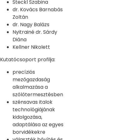
Steckl Szabina
dr. Kovács Barnabás
Zoltán
dr. Nagy Balázs
Nyitrainé dr. Sárdy
Diána
Kellner Nikolett
Kutatócsoport profilja:
precíziós
mezőgazdaság
alkalmazása a
szőlőtermesztésben
szénsavas italok
technológiájának
kidolgozása,
adaptálása az egyes
borvidékekre
választék bővítés és