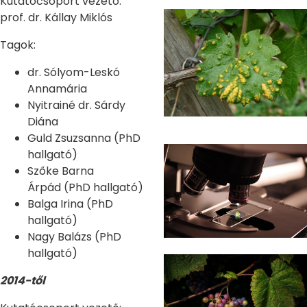
Kutatócsoport vezető:
prof. dr. Kállay Miklós
Tagok:
dr. Sólyom-Leskó
Annamária
Nyitrainé dr. Sárdy
Diána
Guld Zsuzsanna (PhD
hallgató)
Szőke Barna
Árpád (PhD hallgató)
Balga Irina (PhD
hallgató)
Nagy Balázs (PhD
hallgató)
2014-től