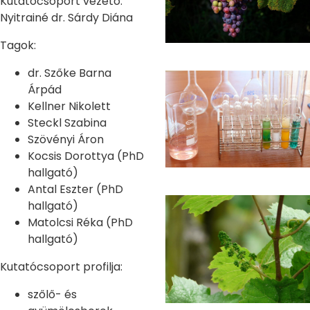
Kutatócsoport vezető:
Nyitrainé dr. Sárdy Diána
Tagok:
dr. Szőke Barna
Árpád
Kellner Nikolett
Steckl Szabina
Szövényi Áron
Kocsis Dorottya (PhD
hallgató)
Antal Eszter (PhD
hallgató)
Matolcsi Réka (PhD
hallgató)
Kutatócsoport profilja:
szőlő- és