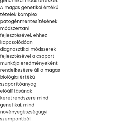
genomikai módszerekkel.
A magas genetikai értékű
tételek komplex
patogénmentesítésének
módszertani
fejlesztésével, ehhez
kapcsolódóan
diagnosztikai módszerek
fejlesztésével a csoport
munkája eredményeként
rendelkezésre áll a magas
biológiai értékű
szaporítóanyag
előállításának
keretrendszere mind
genetikai, mind
növényegészségügyi
szempontból.