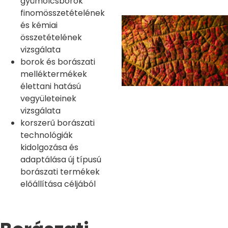
gyümölcsborok
finomösszetételének
és kémiai
összetételének
vizsgálata
borok és borászati
melléktermékek
élettani hatású
vegyületeinek
vizsgálata
korszerű borászati
technológiák
kidolgozása és
adaptálása új típusú
borászati termékek
előállítása céljából