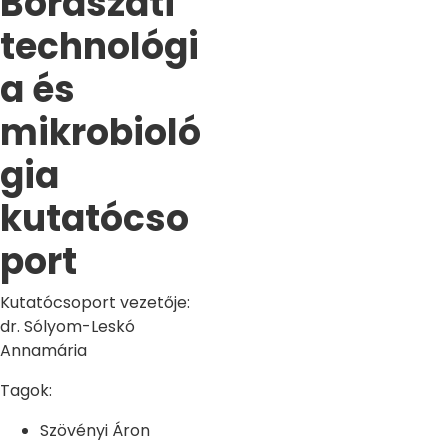
Borászati
technológi
a és
mikrobioló
gia
kutatócso
port
Kutatócsoport vezetője:
dr. Sólyom-Leskó
Annamária
Tagok:
Szövényi Áron