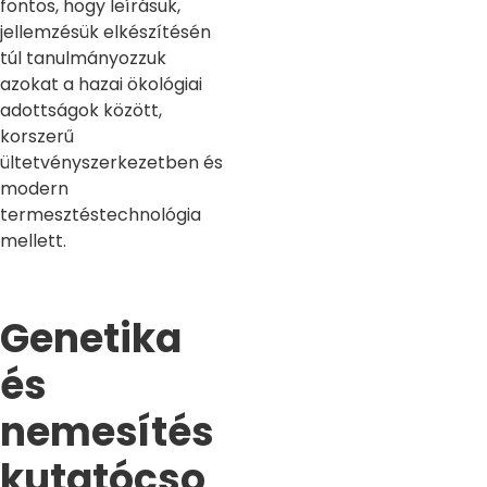
fontos, hogy leírásuk,
jellemzésük elkészítésén
túl tanulmányozzuk
azokat a hazai ökológiai
adottságok között,
korszerű
ültetvényszerkezetben és
modern
termesztéstechnológia
mellett.
Genetika
és
nemesítés
kutatócso