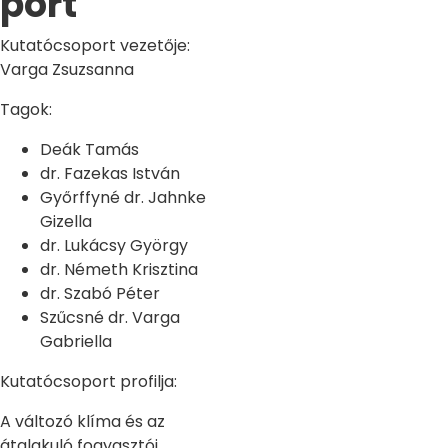
port
Kutatócsoport vezetője:
Varga Zsuzsanna
Tagok:
Deák Tamás
dr. Fazekas István
Győrffyné dr. Jahnke
Gizella
dr. Lukácsy György
dr. Németh Krisztina
dr. Szabó Péter
Szűcsné dr. Varga
Gabriella
Kutatócsoport profilja:
A változó klíma és az
átalakuló fogyasztói