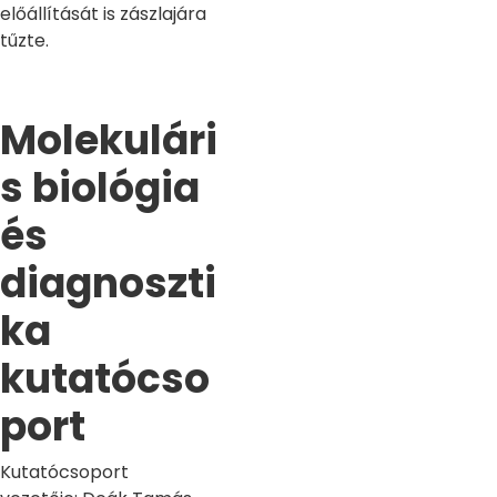
előállítását is zászlajára
tűzte.
Molekulári
s biológia
és
diagnoszti
ka
kutatócso
port
Kutatócsoport