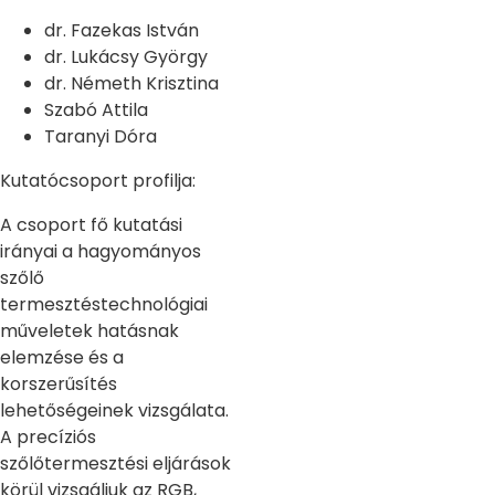
dr. Fazekas István
dr. Lukácsy György
dr. Németh Krisztina
Szabó Attila
Taranyi Dóra
Kutatócsoport profilja:
A csoport fő kutatási
irányai a hagyományos
szőlő
termesztéstechnológiai
műveletek hatásnak
elemzése és a
korszerűsítés
lehetőségeinek vizsgálata.
A precíziós
szőlőtermesztési eljárások
körül vizsgáljuk az RGB,