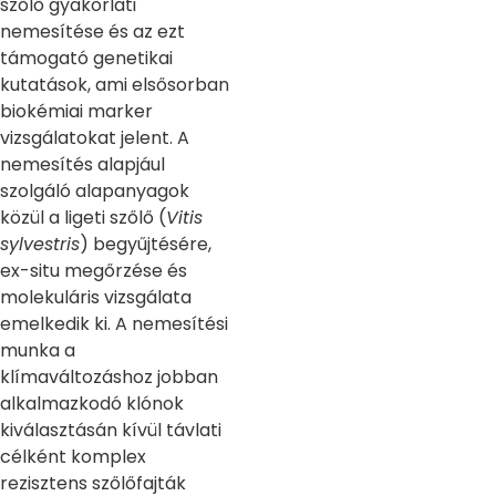
szőlő gyakorlati
nemesítése és az ezt
támogató genetikai
kutatások, ami elsősorban
biokémiai marker
vizsgálatokat jelent. A
nemesítés alapjául
szolgáló alapanyagok
közül a ligeti szőlő (
Vitis
sylvestris
) begyűjtésére,
ex-situ megőrzése és
molekuláris vizsgálata
emelkedik ki. A nemesítési
munka a
klímaváltozáshoz jobban
alkalmazkodó klónok
kiválasztásán kívül távlati
célként komplex
rezisztens szőlőfajták