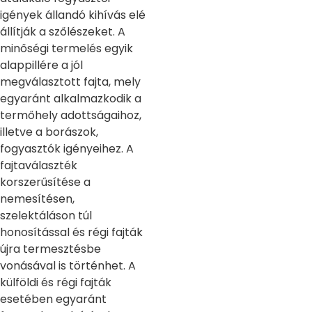
igények állandó kihívás elé
állítják a szőlészeket. A
minőségi termelés egyik
alappillére a jól
megválasztott fajta, mely
egyaránt alkalmazkodik a
termőhely adottságaihoz,
illetve a borászok,
fogyasztók igényeihez. A
fajtaválaszték
korszerűsítése a
nemesítésen,
szelektáláson túl
honosítással és régi fajták
újra termesztésbe
vonásával is történhet. A
külföldi és régi fajták
esetében egyaránt