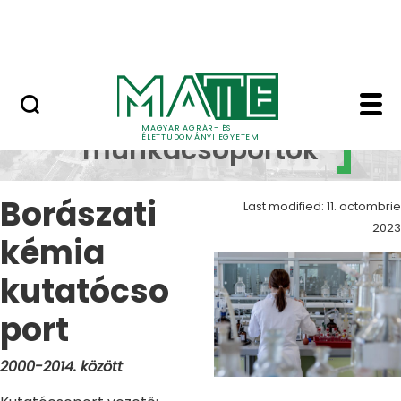
Szolgáltatások
Skip to Main Content
Országos Szőlész - Borász Konferencia
Kutatói munkacsoporto
Kutatói
MAGYAR AGRÁR- ÉS
ÉLETTUDOMÁNYI EGYETEM
munkacsoportok
Borászati
Last modified: 11. octombrie
2023
kémia
kutatócso
port
2000-2014. között