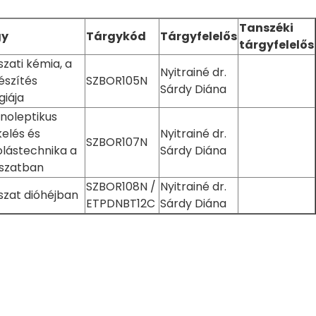
Tanszéki
gy
Tárgykód
Tárgyfelelős
tárgyfelelős
zati kémia, a
Nyitrainé dr.
észítés
SZBOR105N
Sárdy Diána
giája
noleptikus
kelés és
Nyitrainé dr.
SZBOR107N
olástechnika a
Sárdy Diána
szatban
SZBOR108N /
Nyitrainé dr.
szat dióhéjban
ETPDNBT12C
Sárdy Diána