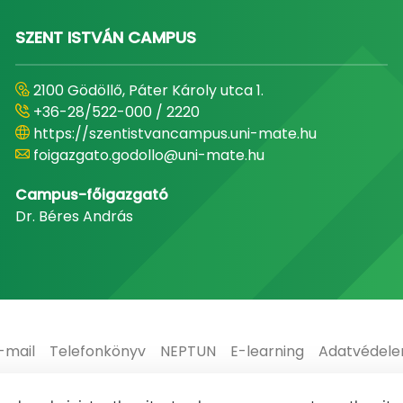
SZENT ISTVÁN CAMPUS
2100 Gödöllő, Páter Károly utca 1.
+36-28/522-000 / 2220
https://szentistvancampus.uni-mate.hu
foigazgato.godollo@uni-mate.hu
Campus-főigazgató
Dr. Béres András
-mail
Telefonkönyv
NEPTUN
E-learning
Adatvédel