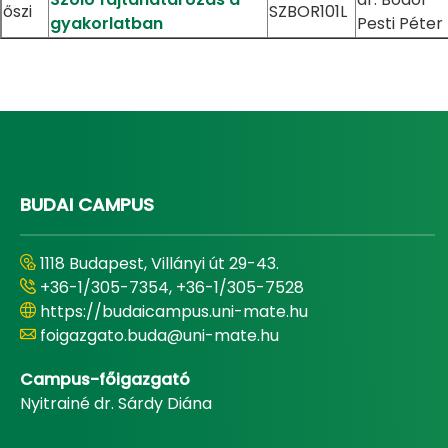
őszi
SZBOR101L
gyakorlatban
Pesti Péter
BUDAI CAMPUS
1118 Budapest, Villányi út 29-43.
+36-1/305-7354, +36-1/305-7528
https://budaicampus.uni-mate.hu
foigazgato.buda@uni-mate.hu
Campus-főigazgató
Nyitrainé dr. Sárdy Diána