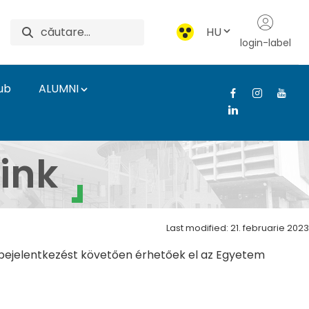
HU
login-label
ub
ALUMNI
 Intézet
ink
Last modified: 21. februarie 2023
ló bejelentkezést követően érhetőek el az Egyetem