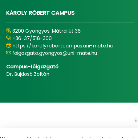
KÁROLY RÓBERT CAMPUS
3200 Gyöngyös, Mátrai út 36.
+36-37/518-300
https://karolyrobertcampus.uni-mate.hu
foigazgato.gyongyos@uni-mate.hu
Campus-főigazgató
Dr. Bujdosó Zoltán
E