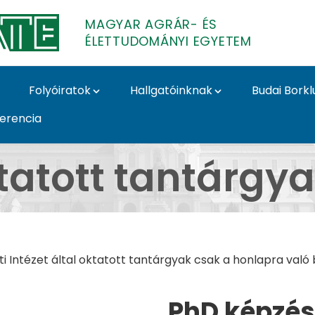
MAGYAR AGRÁR- ÉS
ÉLETTUDOMÁNYI EGYETEM
Folyóiratok
Hallgatóinknak
Budai Borkl
ferencia
Szőlészeti és Borászati
tatott tantárgya
zati Intézet által oktatott tantárgyak csak a honlapra va
PhD képzés