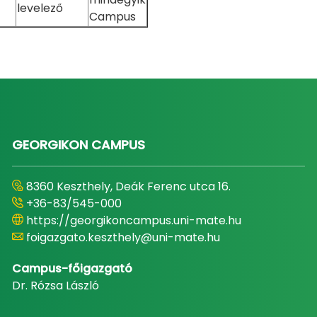
levelező
Campus
GEORGIKON CAMPUS
8360 Keszthely, Deák Ferenc utca 16.
+36-83/545-000
https://georgikoncampus.uni-mate.hu
foigazgato.keszthely@uni-mate.hu
Campus-főigazgató
Dr. Rózsa László