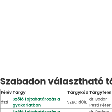
Szabadon választható t
Félév
Tárgy
Tárgykód
Tárgyfelel
Szőlő fajtahatározás a
dr. Bodor-
őszi
SZBOR101L
gyakorlatban
Pesti Péter
Szőlő fajtahatározás a
dr. Bodor-