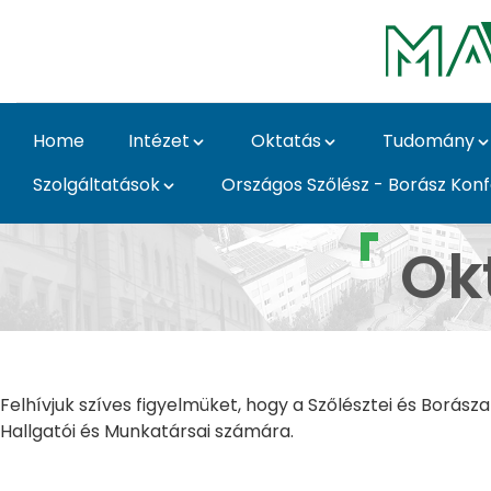
Skip to Main Content
Home
Intézet
Oktatás
Tudomány
Szolgáltatások
Országos Szőlész - Borász Kon
Oktatott tantárgyak - 
Ok
Felhívjuk szíves figyelmüket, hogy a Szőlésztei és Borás
Hallgatói és Munkatársai számára.