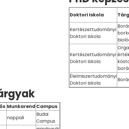
Doktori Iskola
Tár
Borás
Kertészettudományi
bork
Doktori Iskola
bioló
Orga
Kertészettudományi
érté
Doktori Iskola
kóst
borá
Élelmiszertudományi
Borá
Doktori Iskola
árgyak
ős
Munkarend
Campus
Budai
nappali
Campus
mindegyik