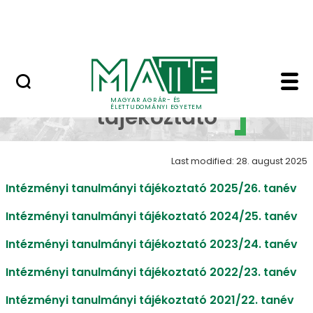
Szolgáltatások
Skip to Main Content
Országos Szőlész - Borász Konferencia
Tanulmányi tájékoztató
Tanulmányi
MAGYAR AGRÁR- ÉS
ÉLETTUDOMÁNYI EGYETEM
tájékoztató
Last modified: 28. august 2025
Intézményi tanulmányi tájékoztató 2025/26. tanév
Intézményi tanulmányi tájékoztató 2024/25. tanév
Intézményi tanulmányi tájékoztató 2023/24. tanév
Intézményi tanulmányi tájékoztató 2022/23. tanév
Intézményi tanulmányi tájékoztató 2021/22. tanév