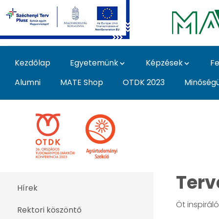
Ugrás a fő tartalomhoz
Kezdőlap
Egyetemünk
Képzések
Fe
Alumni
MATE Shop
OTDK 2023
Minőség
OTDK 2023 Agrártudom
Terv
Hírek
Öt inspirál
Rektori köszöntő