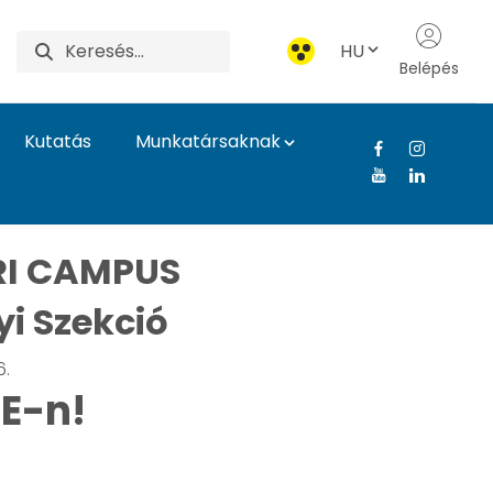
HU
Belépés
Kutatás
Munkatársaknak
z, Dönts, Kutass a MA
I CAMPUS
i Szekció
6.
TE-n!