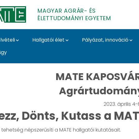
MAGYAR AGRÁR- ÉS
ÉLETTUDOMÁNYI EGYETEM
lvételi
Hallgatói élet
Pályázat, innováció
ügy
ányi Szekció - Tervez
MATE KAPOSVÁR
Agrártudomány
2023. április 4-
ezz, Dönts, Kutass a MA
ó tehetség népszerűsíti a MATE hallgatói kutatásait.