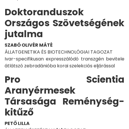
Doktoranduszok
Országos Szövetségének
jutalma
SZABÓ OLIVÉR MÁTÉ
ÁLLATGENETIKA ÉS BIOTECHNOLÓGIAI TAGOZAT
Ivar-specifikusan expresszálódó transzgén bevitele
átlátszó zebradánióba korai szelekciós eljárással
Pro Scientia
Aranyérmesek
Társasága Reménység-
kitűző
PETŐ LILLA