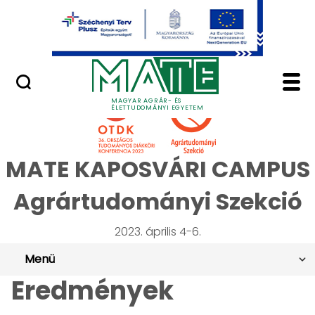
Ugrás a fő tartalomhoz
Minőségügy
OTDK 2023 Agrártudom
MAGYAR AGRÁR- ÉS
ÉLETTUDOMÁNYI EGYETEM
MATE KAPOSVÁRI CAMPUS
Agrártudományi Szekció
2023. április 4-6.
Menü
Eredmények