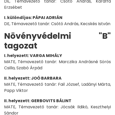
DE, Témavezető tanár: Csótó András, Karaffa
Erzsébet
I. különdíjas: PÁPAI ADRIÁN
DE, Témavezető tanár: Csótó András, Kecskés István
Növényvédelmi "B"
tagozat
I. helyezett: VARGA MIHÁLY
MATE, Témavezető tanár: Marczika Andrásné Sörös
Csilla, Szabó Árpád
II. helyezett: JOÓ BARBARA
MATE, Témavezető tanár: Fail József, Ladányi Márta,
Papp Viktor
II. helyezett: GERBOVITS BÁLINT
MATE, Témavezető tanár: Jócsák Ildikó, Keszthelyi
Sándor