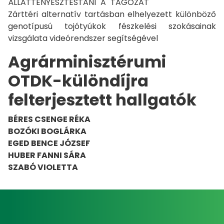
ÁLLATTENYÉSZTÉSTANI "A" TAGOZAT
Zárttéri alternatív tartásban elhelyezett különböző
genotípusú tojótyúkok fészkelési szokásainak
vizsgálata videórendszer segítségével
Agrárminisztérumi
OTDK-különdíjra
felterjesztett hallgatók
BÉRES CSENGE RÉKA
BOZÓKI BOGLÁRKA
EGED BENCE JÓZSEF
HUBER FANNI SÁRA
SZABÓ VIOLETTA