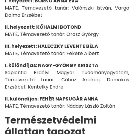
I. helyezett: BORKÓ ANNA ÉVA
MATE, Témavezető tanár: Valánszki István, Varga
Dalma Erzsébet
II. helyezett: KŐHALMI BOTOND
MATE, Témavezető tanár: Orosz György
III. helyezett: HALECZKY LEVENTE BÉLA
MATE, Témavezető tanár: Fekete Albert
I. különdíjas: NAGY-GYÖRGY KRISZTA
Sapientia Erdélyi Magyar Tudományegyetem,
Témavezető tanár: Căbuz Andrea, Domokos
Erzsébet, Kentelky Endre
II. különdíjas: FEHÉR NAPSUGÁR ANNA
MATE, Témavezető tanár: Nádasy László Zoltán
Természetvédelmi
állattan tagozat