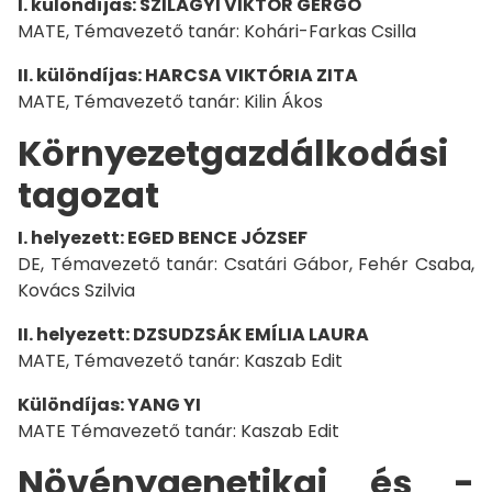
I. különdíjas: SZILÁGYI VIKTOR GERGŐ
MATE, Témavezető tanár: Kohári-Farkas Csilla
II. különdíjas: HARCSA VIKTÓRIA ZITA
MATE, Témavezető tanár: Kilin Ákos
Környezetgazdálkodási
tagozat
I. helyezett: EGED BENCE JÓZSEF
DE, Témavezető tanár: Csatári Gábor, Fehér Csaba,
Kovács Szilvia
II. helyezett: DZSUDZSÁK EMÍLIA LAURA
MATE, Témavezető tanár: Kaszab Edit
Különdíjas: YANG YI
MATE Témavezető tanár: Kaszab Edit
Növénygenetikai és -