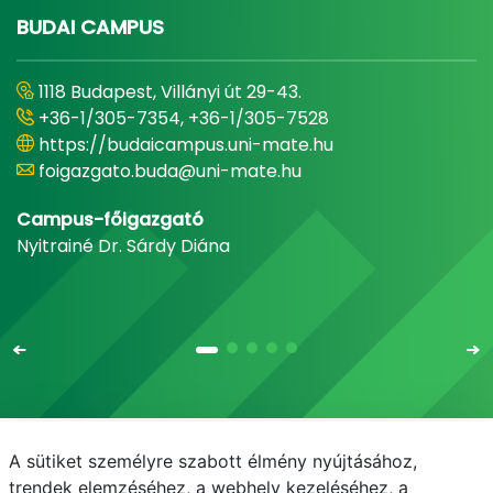
BUDAI CAMPUS
1118 Budapest, Villányi út 29-43.
+36-1/305-7354, +36-1/305-7528
https://budaicampus.uni-mate.hu
foigazgato.buda@uni-mate.hu
Campus-főigazgató
Nyitrainé Dr. Sárdy Diána
A sütiket személyre szabott élmény nyújtásához,
Email
Telefonkönyv
NEPTUN
E-learning
trendek elemzéséhez, a webhely kezeléséhez, a