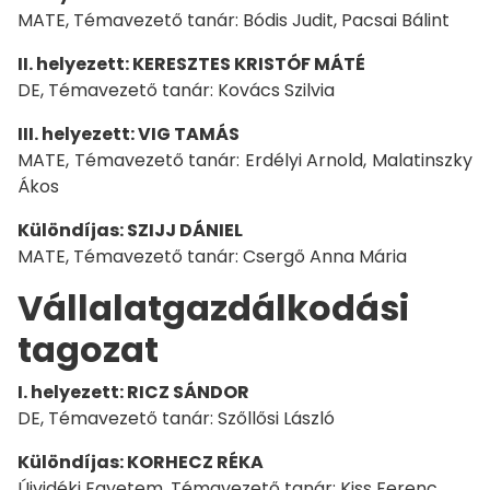
MATE, Témavezető tanár: Bódis Judit, Pacsai Bálint
II. helyezett: KERESZTES KRISTÓF MÁTÉ
DE, Témavezető tanár: Kovács Szilvia
III. helyezett: VIG TAMÁS
MATE, Témavezető tanár: Erdélyi Arnold, Malatinszky
Ákos
Különdíjas: SZIJJ DÁNIEL
MATE, Témavezető tanár: Csergő Anna Mária
Vállalatgazdálkodási
tagozat
I. helyezett: RICZ SÁNDOR
DE, Témavezető tanár: Szőllősi László
Különdíjas: KORHECZ RÉKA
Újvidéki Egyetem, Témavezető tanár: Kiss Ferenc