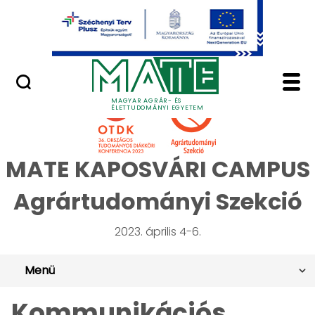
Ugrás a fő tartalomhoz
Minőségügy
OTDK 2023 Agrártudom
MAGYAR AGRÁR- ÉS
ÉLETTUDOMÁNYI EGYETEM
MATE KAPOSVÁRI CAMPUS
Agrártudományi Szekció
2023. április 4-6.
Menü
Kommunikációs