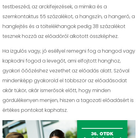
testbeszéd, az arckifejezések, a mimika és a
szemkontaktus 55 százalékot, a hangszín, a hangerő, a
hanglejtés és a töltelékhangok pedig 38 százalékot
tesznek hozzá az előadóról alkotott összképhez.
Ha izgulós vagy, jó eséllyel remegni fog a hangod vagy
kapkodni fogod a levegőt, ami elfojtott hanghoz,
gyakori őőőzéshez vezethet az előadás alatt. Szóval
mindenképp gyakorold el többször az előadásodat
akár tükör, akár ismerősök előtt, hogy minden
gördülékenyen menjen, hiszen a tagozati előadásért is
értékes pontokat kaphatsz.