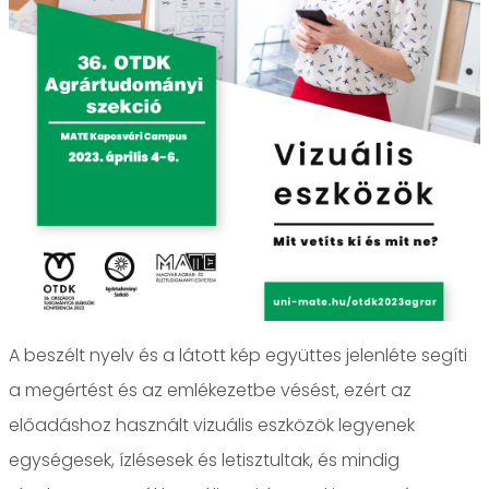
A beszélt nyelv és a látott kép együttes jelenléte segíti
a megértést és az emlékezetbe vésést, ezért az
előadáshoz használt vizuális eszközök legyenek
egységesek, ízlésesek és letisztultak, és mindig