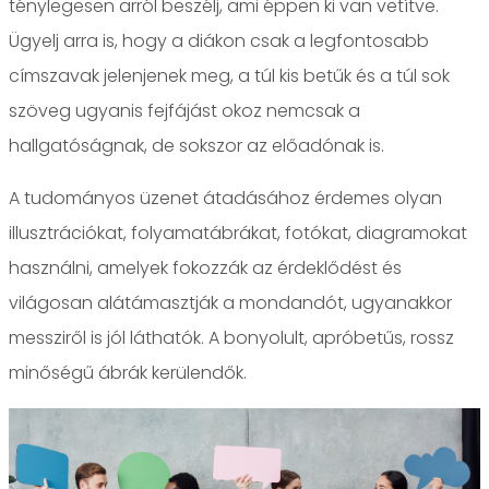
ténylegesen arról beszélj, ami éppen ki van vetítve.
Ügyelj arra is, hogy a diákon csak a legfontosabb
címszavak jelenjenek meg, a túl kis betűk és a túl sok
szöveg ugyanis fejfájást okoz nemcsak a
hallgatóságnak, de sokszor az előadónak is.
A tudományos üzenet átadásához érdemes olyan
illusztrációkat, folyamatábrákat, fotókat, diagramokat
használni, amelyek fokozzák az érdeklődést és
világosan alátámasztják a mondandót, ugyanakkor
messziről is jól láthatók. A bonyolult, apróbetűs, rossz
minőségű ábrák kerülendők.