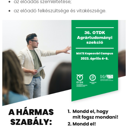
az előadás szemléltetése;
az előadó felkészültsége és vitakészsége.