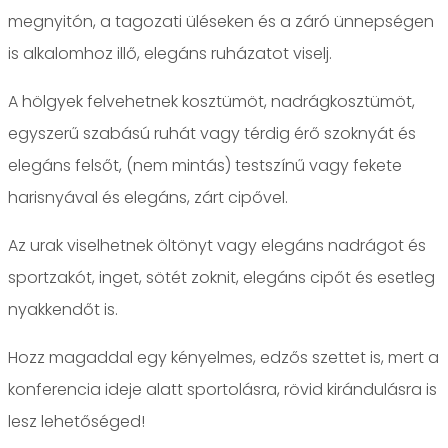
megnyitón, a tagozati üléseken és a záró ünnepségen
is alkalomhoz illő, elegáns ruházatot viselj.
A hölgyek felvehetnek kosztümöt, nadrágkosztümöt,
egyszerű szabású ruhát vagy térdig érő szoknyát és
elegáns felsőt, (nem mintás) testszínű vagy fekete
harisnyával és elegáns, zárt cipővel.
Az urak viselhetnek öltönyt vagy elegáns nadrágot és
sportzakót, inget, sötét zoknit, elegáns cipőt és esetleg
nyakkendőt is.
Hozz magaddal egy kényelmes, edzős szettet is, mert a
konferencia ideje alatt sportolásra, rövid kirándulásra is
lesz lehetőséged!