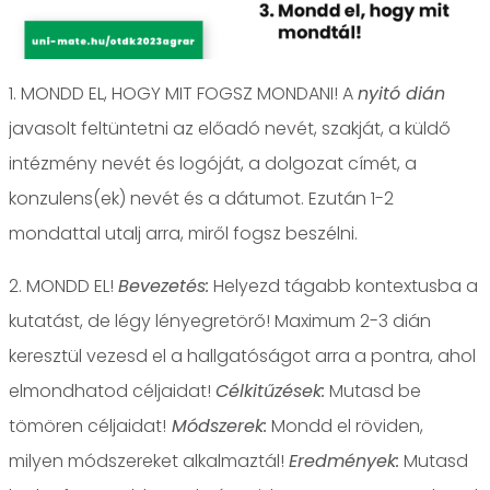
1. MONDD EL, HOGY MIT FOGSZ MONDANI! A
nyitó dián
javasolt feltüntetni az előadó nevét, szakját, a küldő
intézmény nevét és logóját, a dolgozat címét, a
konzulens(ek) nevét és a dátumot. Ezután 1-2
mondattal utalj arra, miről fogsz beszélni.
2. MONDD EL!
Bevezetés:
Helyezd tágabb kontextusba a
kutatást, de légy lényegretörő! Maximum 2-3 dián
keresztül vezesd el a hallgatóságot arra a pontra, ahol
elmondhatod céljaidat!
Célkitűzések:
Mutasd be
tömören céljaidat!
Módszerek:
Mondd el röviden,
milyen módszereket alkalmaztál!
Eredmények:
Mutasd