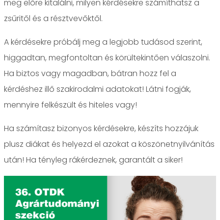
meg előre kitalálni, milyen kérdésekre számíthatsz a
zsűritől és a résztvevőktől.
A kérdésekre próbálj meg a legjobb tudásod szerint,
higgadtan, megfontoltan és körültekintően válaszolni.
Ha biztos vagy magadban, bátran hozz fel a
kérdéshez illő szakirodalmi adatokat! Látni fogják,
mennyire felkészült és hiteles vagy!
Ha számítasz bizonyos kérdésekre, készíts hozzájuk
plusz diákat és helyezd el azokat a köszönetnyilvánítás
után! Ha tényleg rákérdeznek, garantált a siker!