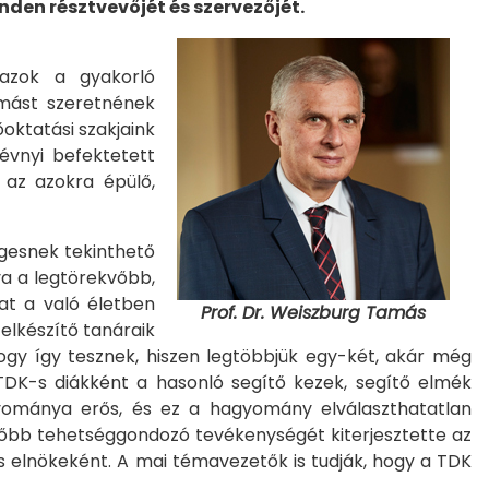
den résztvevőjét és szervezőjét.
 azok a gyakorló
 mást szeretnének
oktatási szakjaink
évnyi befektetett
az azokra épülő,
gesnek tekinthető
va a legtörekvőbb,
at a való életben
Prof. Dr. Weiszburg Tamás
elkészítő tanáraik
hogy így tesznek, hiszen legtöbbjük egy-két, akár még
TDK-s diákként a hasonló segítő kezek, segítő elmék
gyománya erős, és ez a hagyomány elválaszthatatlan
később tehetséggondozó tevékenységét kiterjesztette az
ös elnökeként. A mai témavezetők is tudják, hogy a TDK