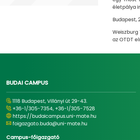
életpálya i
Budapest, 
Weiszburg
az OTDT e
BUDAI CAMPUS
1118 Budapest, Villányi út 29-43.
+36-1/305-7354, +36-1/305-7528
https://budaicampus.uni-mate.hu
foigazgato.buda@uni-mate.hu
Campus-főigazgató