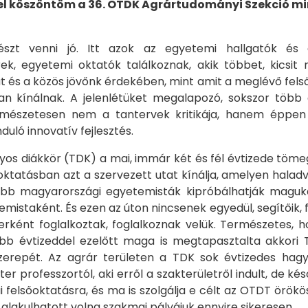
tel köszöntöm a 36. OTDK Agrártudományi Szekció min
szt venni jó. Itt azok az egyetemi hallgatók és
k, egyetemi oktatók találkoznak, akik többet, kicsit
át és a közös jövőnk érdekében, mint amit a meglévő felső
 kínálnak. A jelenlétüket megalapozó, sokszor több 
mészetesen nem a tantervek kritikája, hanem éppen 
nduló innovatív fejlesztés.
os diákkör (TDK) a mai, immár két és fél évtizede töme
őoktatásban azt a szervezett utat kínálja, amelyen halad
ibb magyarországi egyetemisták kipróbálhatják maguk
istaként. És ezen az úton nincsenek egyedül, segítőik, f
nerként foglalkoztak, foglalkoznak velük. Természetes, 
öbb évtizeddel ezelőtt maga is megtapasztalta akkori 
zerepét. Az agrár területen a TDK sok évtizedes ha
er professzortól, aki erről a szakterületről indult, de 
i felsőoktatásra, és ma is szolgálja e célt az OTDT örök
alakulhatott volna szakmai pályájuk ennyire sikeresen.