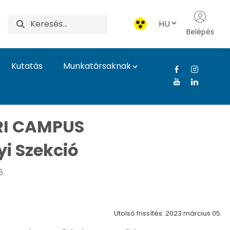
HU
Belépés
Kutatás
Munkatársaknak
DT elnökének köszöntő
I CAMPUS
i Szekció
6.
Utolsó frissítés: 2023 március 05.