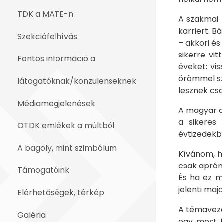
TDK a MATE-n
A szakmai 
karriert. B
Szekciófelhívás
– akkori és
sikerre vi
Fontos információ a
éveket: vi
örömmel szp
látogatóknak/konzulenseknek
lesznek csa
Médiamegjelenések
A magyar a
a sikeres
OTDK emlékek a múltból
évtizedekb
A bagoly, mint szimbólum
Kívánom, h
csak apróna
Támogatóink
És ha ez m
jelenti majd
Elérhetőségek, térkép
A témaveze
Galéria
egy most f