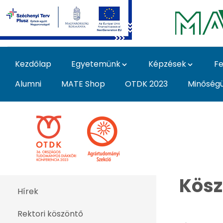
Ugrás a fő tartalomhoz
Kezdőlap
Egyetemünk
Képzések
Fe
Alumni
MATE Shop
OTDK 2023
Minőség
OTDK 2023 Agrártudom
Kösz
Hírek
Rektori köszöntő