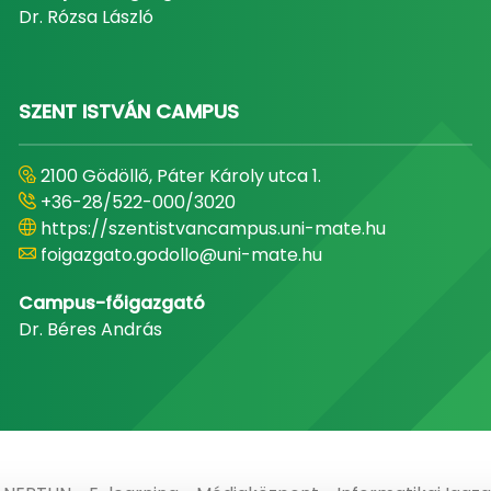
Dr. Rózsa László
SZENT ISTVÁN CAMPUS
2100 Gödöllő, Páter Károly utca 1.
+36-28/522-000/3020
https://szentistvancampus.uni-mate.hu
foigazgato.godollo@uni-mate.hu
Campus-főigazgató
Dr. Béres András