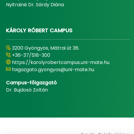
Nyitrainé Dr. Sárdy Diána
KÁROLY RÓBERT CAMPUS
3200 Gyöngyös, Mátrai út 36.
+36-37/518-300
https://karolyrobertcampus.uni-mate.hu
foigazgato.gyongyos@uni-mate.hu
Campus-főigazgató
Dr. Bujdosó Zoltán