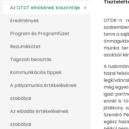
Tisztelet
Az OTDT elnökének köszöntője
OTDK-n ré
Eredmények
szakembere
Program és Programfüzet
tenni a saj
önmagukban
Rezümékötet
munka ter
azokból kii
Tagozati beosztás
A tudomány
Kommunikációs tippek
hazai fels
legkíváncs
A pályamunka értékelésének
még egyetem
igazi part
szabályai
ennél is t
jótékony s
Az előadás értékelésének
Szendrő Pét
egész haza
szabályai
nélkül nem 