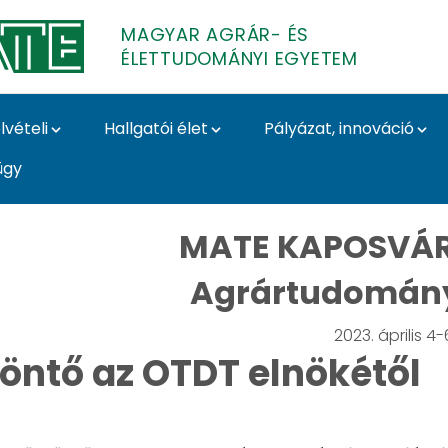
MAGYAR AGRÁR- ÉS
ÉLETTUDOMÁNYI EGYETEM
lvételi
Hallgatói élet
Pályázat, innováció
ügy
ányi Szekció – Az OT
MATE KAPOSVÁR
Agrártudomány
2023. április 4-
öntő az OTDT elnökétől