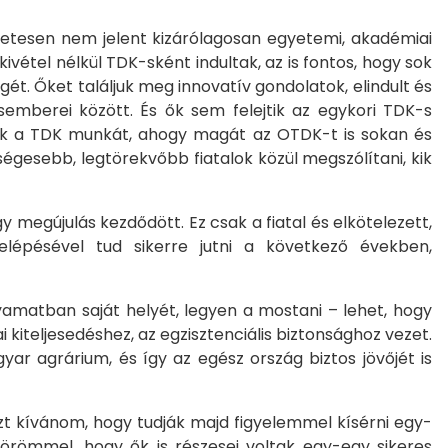
etesen nem jelent kizárólagosan egyetemi, akadémiai
kivétel nélkül TDK-sként indultak, az is fontos, hogy sok
ét. Őket találjuk meg innovatív gondolatok, elindult és
csemberei között. És ők sem felejtik az egykori TDK-s
ják a TDK munkát, ahogy magát az OTDK-t is sokan és
ségesebb, legtörekvőbb fiatalok közül megszólítani, kik
megújulás kezdődött. Ez csak a fiatal és elkötelezett,
lépésével tud sikerre jutni a következő években,
amatban saját helyét, legyen a mostani – lehet, hogy
iteljesedéshez, az egzisztenciális biztonsághoz vezet.
ar agrárium, és így az egész ország biztos jövőjét is
zt kívánom, hogy tudják majd figyelemmel kísérni egy-
 örömmel, hogy ők is részesei voltak egy-egy sikeres