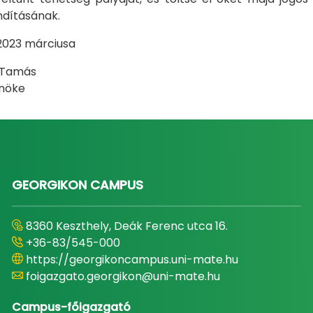
ndításának.
2023 márciusa
 Tamás
lnöke
GEORGIKON CAMPUS
8360 Keszthely, Deák Ferenc utca 16.
+36-83/545-000
https://georgikoncampus.uni-mate.hu
foigazgato.georgikon@uni-mate.hu
Campus-főigazgató