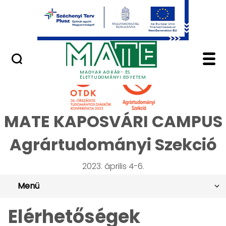
Ugrás a fő tartalomhoz
Minőségügy
OTDK 2023 Agrártudom
MAGYAR AGRÁR- ÉS
ÉLETTUDOMÁNYI EGYETEM
MATE KAPOSVÁRI CAMPUS
Agrártudományi Szekció
2023. április 4-6.
Menü
Elérhetőségek