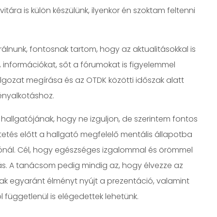
tára is külön készülünk, ilyenkor én szoktam feltenni
lnunk, fontosnak tartom, hogy az aktualitásokkal is
, információkat, sőt a fórumokat is figyelemmel
lgozat megírása és az OTDK közötti időszak alatt
ményalkotáshoz.
a hallgatójának, hogy ne izguljon, de szerintem fontos
tetés előtt a hallgató megfelelő mentális állapotba
nylónál. Cél, hogy egészséges izgalommal és örömmel
lás. A tanácsom pedig mindig az, hogy élvezze az
nak egyaránt élményt nyújt a prezentáció, valamint
l függetlenül is elégedettek lehetünk.