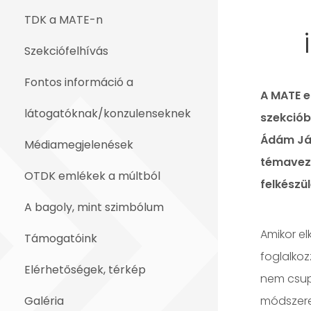
TDK a MATE-n
Szekciófelhívás
Fontos információ a
A MATE e
látogatóknak/konzulenseknek
szekciób
Ádám Ján
Médiamegjelenések
témaveze
OTDK emlékek a múltból
felkészü
A bagoly, mint szimbólum
Amikor e
Támogatóink
foglalkoz
Elérhetőségek, térkép
nem csup
Galéria
módszere