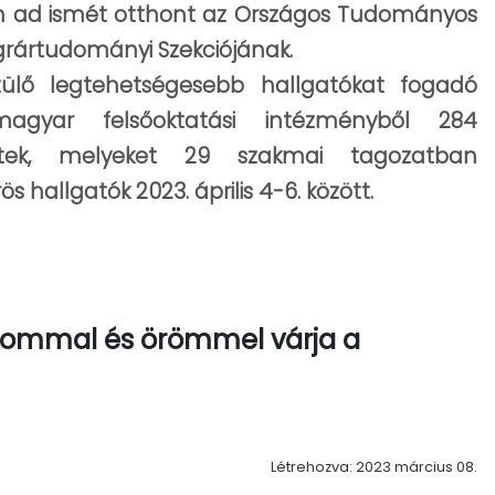
n ad ismét otthont az Országos Tudományos
grártudományi Szekciójának.
zülő legtehetségesebb hallgatókat fogadó
agyar felsőoktatási intézményből 284
tek, melyeket 29 szakmai tagozatban
 hallgatók 2023. április 4-6. között.
lommal és örömmel várja a
Létrehozva: 2023 március 08.