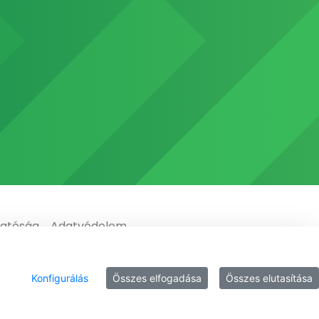
gatóság
Adatvédelem
Konfigurálás
Összes elfogadása
Összes elutasítása