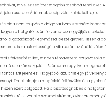
chnikát, mivel ez segíthet magabiztosabbá tenni őket. A vi
t, jelen esetben Ádámnak pedig válaszolnia kell rájuk.
ülés alatt nem csupán a dolgozat bemutatására koncentrá
 legyen a hallgató, ezért folyamatosan gyűjtjük a cikkeket
 ahol a gazdálkodók egymással beszélgetnek. Hiszen a do
 ismerete is kulcsfontosságú a vita során az önálló véle
tális felkészítést illeti, minden témavezető azt javasolja 
eni a jó és a káros izgulást. Számomra egy ilyen megméret
a fontos. Mit jelent ez? Nagyjából azt, amit egy jó verse
ersenyt. Ennek alapja a megfelelő felkészülés és a gyakor
 hiszen ezért dolgozott. Ha a bizottságnak és a hallgató
artnerként részt venni a szakmai vitában, akkor eredménytő