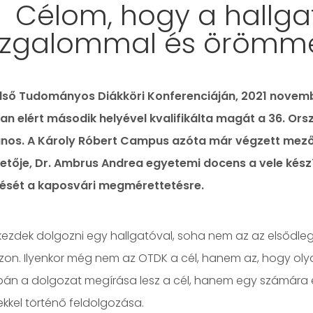
Célom, hogy a hallg
izgalommal és örömmel
lső Tudományos Diákköri Konferenciáján, 2021 novemb
an elért második helyével kvalifikálta magát a 36. Or
os. A Károly Róbert Campus azóta már végzett mező
tője, Dr. Ambrus Andrea egyetemi docens a vele készít
lését a kaposvári megmérettetésre.
lkezdek dolgozni egy hallgatóval, soha nem az az elsődl
zon. Ilyenkor még nem az OTDK a cél, hanem az, hogy olyan
án a dolgozat megírása lesz a cél, hanem egy számára
kkel történő feldolgozása.