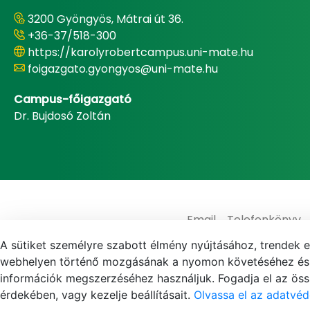
3200 Gyöngyös, Mátrai út 36.
+36-37/518-300
https://karolyrobertcampus.uni-mate.hu
foigazgato.gyongyos@uni-mate.hu
Campus-főigazgató
Dr. Bujdosó Zoltán
Email
Telefonkönyv
A sütiket személyre szabott élmény nyújtásához, trendek 
webhelyen történő mozgásának a nyomon követéséhez és f
információk megszerzéséhez használjuk. Fogadja el az össz
érdekében, vagy kezelje beállításait.
Olvassa el az adatvéd