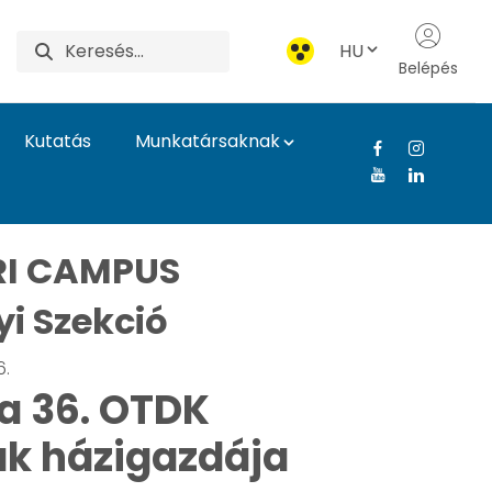
HU
Belépés
Kutatás
Munkatársaknak
mmal és örömmel várj
I CAMPUS
i Szekció
6.
a 36. OTDK
k házigazdája