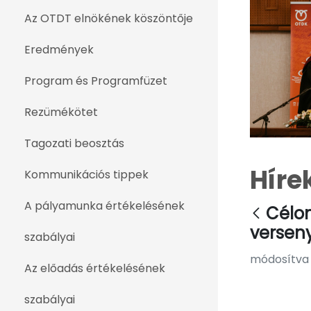
Az OTDT elnökének köszöntője
Eredmények
Program és Programfüzet
Rezümékötet
Tagozati beosztás
Híre
Kommunikációs tippek
A pályamunka értékelésének
Célo
versen
szabályai
módosítva e
Az előadás értékelésének
szabályai