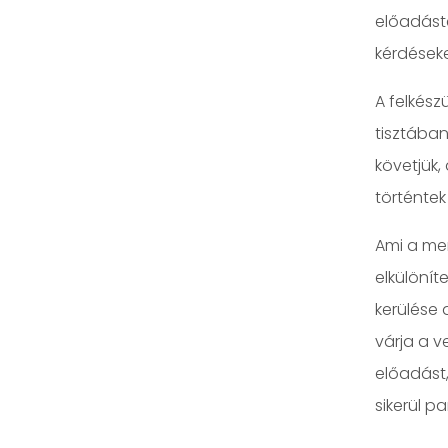
előadáste
kérdéseke
A felkész
tisztában
követjük,
történtek
Ami a men
elkülönít
kerülése 
várja a v
előadást,
sikerül p