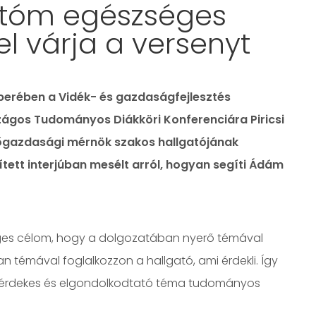
atóm egészséges
 várja a versenyt
erében a Vidék- és gazdaságfejlesztés
szágos Tudományos Diákköri Konferenciára Piricsi
gazdasági mérnök szakos hallgatójának
ett interjúban mesélt arról, hogyan segíti Ádám
eges célom, hogy a dolgozatában nyerő témával
 témával foglalkozzon a hallgató, ami érdekli. Így
 érdekes és elgondolkodtató téma tudományos