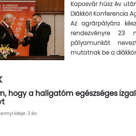
Kaposvár húsz év utá
Diákköri Konferencia A
Az agrárpályára kés
rendezvényre 23 m
pályamunkát nevez
mutatnak be a diákkörös
k
m, hogy a hallgatóm egészséges izga
yt
nnyi ideje: 3 év