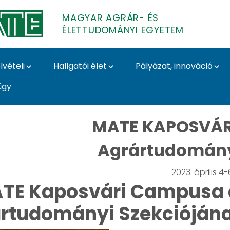
MAGYAR AGRÁR- ÉS
ÉLETTUDOMÁNYI EGYETEM
lvételi
Hallgatói élet
Pályázat, innováció
ügy
tóm egészséges izgalo
MATE KAPOSVÁR
Agrártudomány
2023. április 4-
TE Kaposvári Campusa 
rtudományi Szekciójána