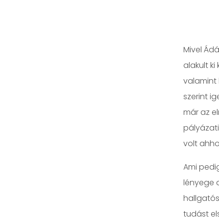
Mivel Ádá
alakult k
valamint 
szerint i
már az el
pályázati
volt ahh
Ami pedi
lényege 
hallgatós
tudást el