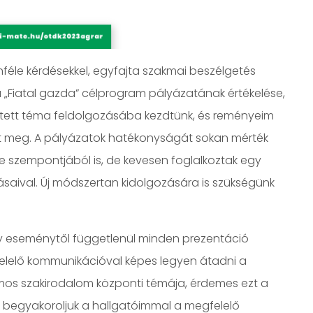
nféle kérdésekkel, egyfajta szakmai beszélgetés
, a „Fiatal gazda” célprogram pályázatának értékelése,
intett téma feldolgozásába kezdtünk, és reményeim
azt meg. A pályázatok hatékonyságát sokan mérték
se szempontjából is, de kevesen foglalkoztak egy
atásaival. Új módszertan kidolgozására is szükségünk
gy eseménytől függetlenül minden prezentáció
elelő kommunikációval képes legyen átadni a
ámos szakirodalom központi témája, érdemes ezt a
n begyakoroljuk a hallgatóimmal a megfelelő