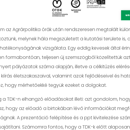
m az Agrárpolitika órák után rendszeresen megtalált külö
i köztünk, melynek hála megszületett a kutatási területe is
hatékonyságának vizsgálata. Egy eddig kevesek által ér
gen formabontóan, teljesen új szemszögből közelítettük 
nyert pályázatok száma alapján, illetve a célkitűzés eléré
 kiírás életszakaszaival, valamint azok fejlődéseivel és h
oz, hogy mérhetőekké tegyük ezeket a dolgokat.
g a TDK-n elhangzó előadásokat illeti: azt gondolom, ho
az, hogy az előadó a birtokában lévő információkat megf
ágnak. A prezentáció felépítése és a ppt kivitelezése sz
sajátítani. Számomra fontos, hogy a TDK-k előtt alaposa