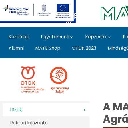
Ugrás a fő tartalomhoz
Kezdőlap
Egyetemünk
Képzések
Fe
Alumni
MATE Shop
OTDK 2023
Minőség
Célom, hogy a hallga
A MA
Hírek
Agrá
Rektori köszöntő