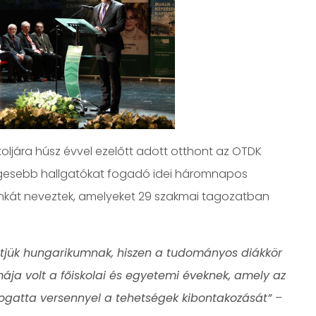
oljára húsz évvel ezelőtt adott otthont az OTDK
égesebb hallgatókat fogadó idei háromnapos
nkát neveztek, amelyeket 29 szakmai tagozatban
jük hungarikumnak, hiszen a tudományos diákkör
mája volt a főiskolai és egyetemi éveknek, amely az
ogatta versennyel a tehetségek kibontakozását”
–