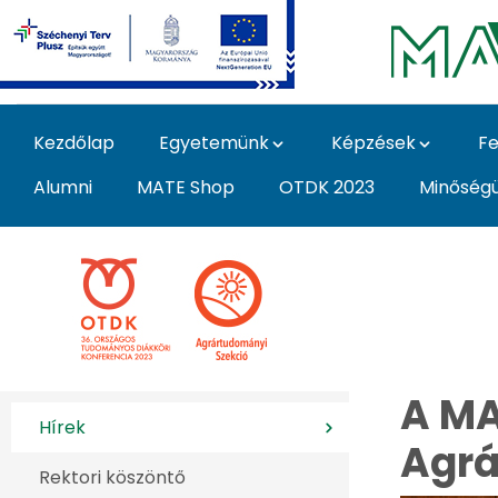
Ugrás a fő tartalomhoz
Kezdőlap
Egyetemünk
Képzések
Fe
Alumni
MATE Shop
OTDK 2023
Minőség
Az agrártudományok 
A MA
Hírek
Agrá
Rektori köszöntő