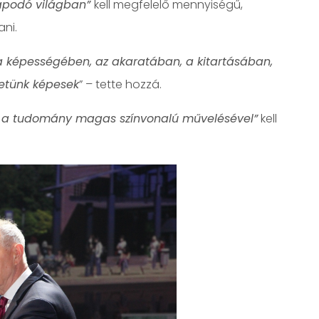
podó világban”
kell megfelelő mennyiségű,
ni.
a képességében, az akaratában, a kitartásában,
hetünk képesek
” – tette hozzá.
, a tudomány magas színvonalú művelésével”
kell