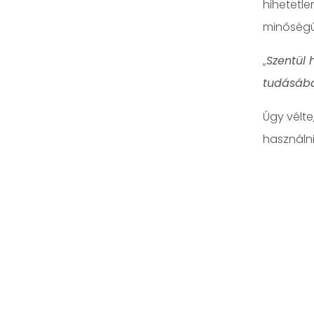
hihetetlen
minőségű 
„
Szentül 
tudásába
Úgy vélte
használni