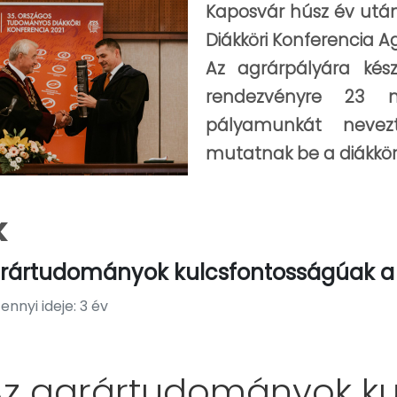
Kaposvár húsz év utá
Diákköri Konferencia A
Az agrárpályára kés
rendezvényre 23 m
pályamunkát nevez
mutatnak be a diákkörös
k
grártudományok kulcsfontosságúak
nnyi ideje: 3 év
Az agrártudományok ku