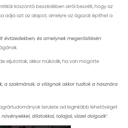
mtitkár köszöntő beszédében arról beszélt, hogy az
a adja azt az alapot, amelyre az ágazat építhet a
últ évtizedekben, és amelynek megerősítésén
ágának.
ide eljutottak, akkor működik, ha van mögötte
k, a szakmának, a világnak akkor tudtok a hasznára
az agrártudományok területe ad leginkább lehetőséget
növényekkel, állatokkal, talajjal, vízzel dolgozik
”.