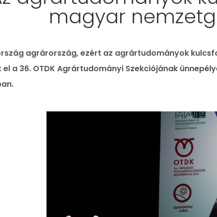
magyar nemzetg
szág agrárország, ezért az agrártudományok kulcsf
 el a 36. OTDK Agrártudományi Szekciójának ünnepély
an.