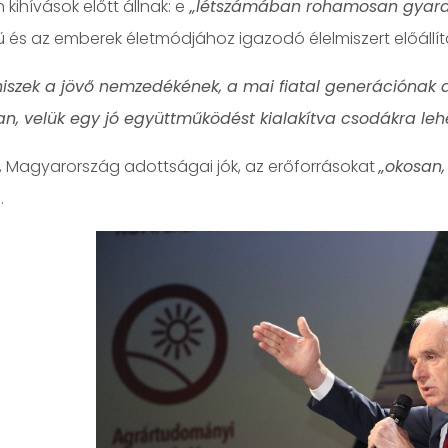
 kihívások előtt állnak: e
„létszámában rohamosan gyara
és az emberek életmódjához igazodó élelmiszert előállíta
hiszek a jövő nemzedékének, a mai fiatal generációnak 
n, velük egy jó együttműködést kialakítva csodákra le
, Magyarország adottságai jók, az erőforrásokat
„okosan
.