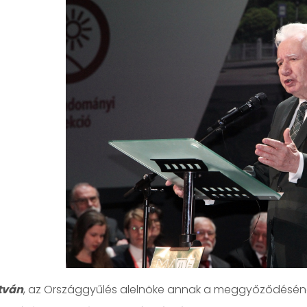
István
, az Országgyűlés alelnöke annak a meggyőződésén