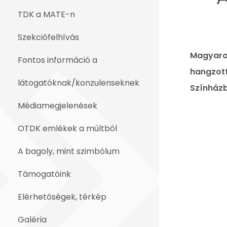
TDK a MATE-n
Szekciófelhívás
Magyaror
Fontos információ a
hangzott
látogatóknak/konzulenseknek
Színházb
Médiamegjelenések
OTDK emlékek a múltból
A bagoly, mint szimbólum
Támogatóink
Elérhetőségek, térkép
Galéria