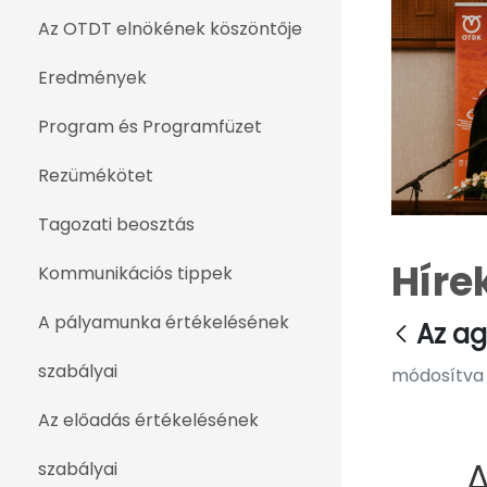
Az OTDT elnökének köszöntője
Eredmények
Program és Programfüzet
Rezümékötet
Tagozati beosztás
Híre
Kommunikációs tippek
A pályamunka értékelésének
Az a
szabályai
módosítva e
Az előadás értékelésének
szabályai