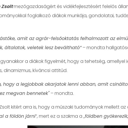
Zsolt
mezőgazdaságért és vidékfejlesztésért felelős álla
ományokkal foglalkozó diákok munkája, gondolatai, tudás
dástőke, amit az agrár-felsőoktatás felhalmozott az elm
, általatok, veletek lesz beváltható”
– mondta hallgatós
ugyanakkor a diákok figyelmét, hogy a tehetség, amellyel 
ás, dinamizmus, kíváncsi attitűd.
, hogy a legjobbak akarjatok lenni abban, amit csinálto
a ez megvan bennetek"
– mondta.
solt kitért arra is, hogy a műszaki tudományok mellett 
al a földön járni
”, mert ez a szakma a „
földben gyökerezik, 