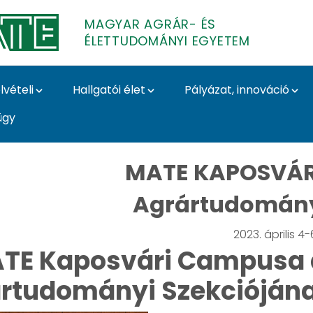
MAGYAR AGRÁR- ÉS
ÉLETTUDOMÁNYI EGYETEM
lvételi
Hallgatói élet
Pályázat, innováció
ügy
kulcsfontosságúak a 
MATE KAPOSVÁR
Agrártudomány
2023. április 4-
TE Kaposvári Campusa 
rtudományi Szekciójána