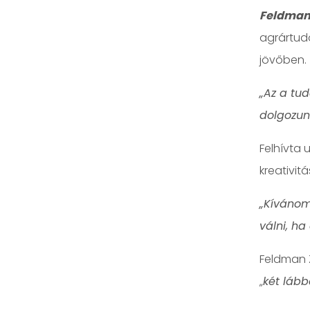
Feldman 
agrártud
jövőben.
„Az a tu
dolgozunk
Felhívta 
kreativit
„Kívánom
válni, h
Feldman Z
„
két lább