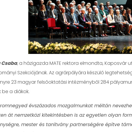
a Csaba
, a házigazda MATE rektora elmondta, Kaposvár ut
ományi Szekciójának. Az agrárpályára készülő legtehets
nyre 23 magyar felsőoktatási intézményből 284 pályamu
 be a diákok.
áromnegyed évszázados mozgalmunkat méltán nevezhet
en át nemzetközi kitekintésben is az egyetlen olyan for
nységre, mester és tanítvány partnerségére építve tám