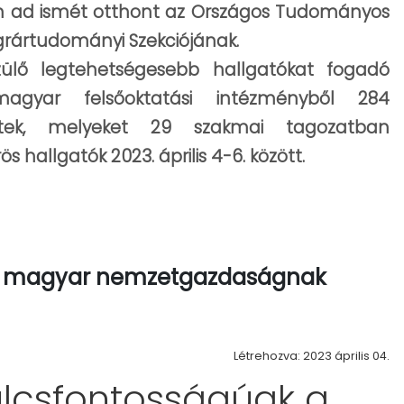
n ad ismét otthont az Országos Tudományos
grártudományi Szekciójának.
zülő legtehetségesebb hallgatókat fogadó
agyar felsőoktatási intézményből 284
tek, melyeket 29 szakmai tagozatban
 hallgatók 2023. április 4-6. között.
 a magyar nemzetgazdaságnak
Létrehozva: 2023 április 04.
lcsfontosságúak a