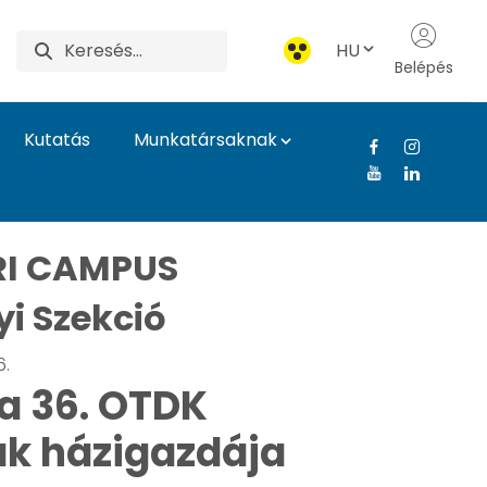
HU
Belépés
Kutatás
Munkatársaknak
magyar nemzetgazdas
I CAMPUS
i Szekció
6.
a 36. OTDK
k házigazdája