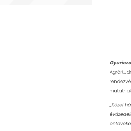
Gyuricz
Agrártud
rendezvé
mutatnak
„Közel h
évtizedek
öntevéke