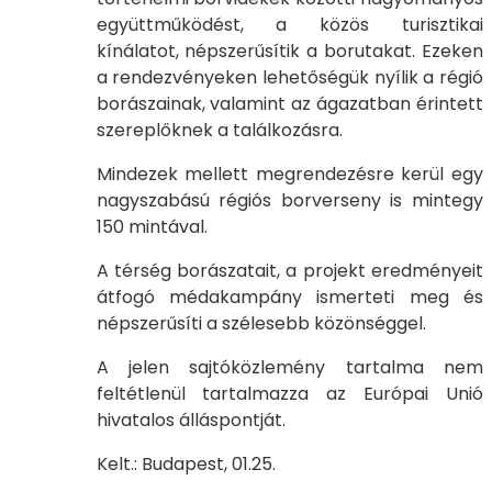
együttműködést, a közös turisztikai
kínálatot, népszerűsítik a borutakat. Ezeken
a rendezvényeken lehetőségük nyílik a régió
borászainak, valamint az ágazatban érintett
szereplőknek a találkozásra.
Mindezek mellett megrendezésre kerül egy
nagyszabású régiós borverseny is mintegy
150 mintával.
A térség borászatait, a projekt eredményeit
átfogó médakampány ismerteti meg és
népszerűsíti a szélesebb közönséggel.
A jelen sajtóközlemény tartalma nem
feltétlenül tartalmazza az Európai Unió
hivatalos álláspontját.
Kelt.: Budapest, 01.25.