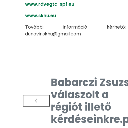
www.rdvegtc-spf.eu
www.skhu.eu
További információ kérhető:
dunavinskhu@gmail.com
Babarczi Zsuz
válaszolt a
régiót illető
kérdéseinkre.