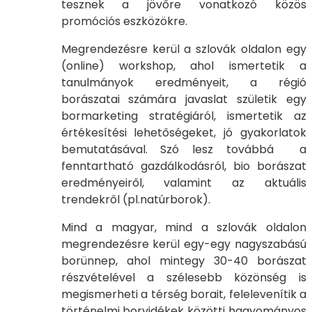
tesznek a jövőre vonatkozó közös
promóciós eszközökre.
Megrendezésre kerül a szlovák oldalon egy
(online) workshop, ahol ismertetik a
tanulmányok eredményeit, a régió
borászatai számára javaslat születik egy
bormarketing stratégiáról, ismertetik az
értékesítési lehetőségeket, jó gyakorlatok
bemutatásával. Szó lesz továbbá a
fenntartható gazdálkodásról, bio borászat
eredményeiről, valamint az aktuális
trendekről (pl.natúrborok).
Mind a magyar, mind a szlovák oldalon
megrendezésre kerül egy-egy nagyszabású
borünnep, ahol mintegy 30-40 borászat
részvételével a szélesebb közönség is
megismerheti a térség borait, felelevenítik a
történelmi borvidékek közötti hagyományos