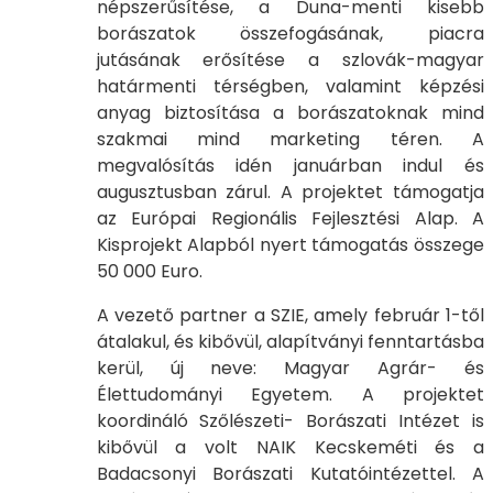
népszerűsítése, a Duna-menti kisebb
borászatok összefogásának, piacra
jutásának erősítése a szlovák-magyar
határmenti térségben, valamint képzési
anyag biztosítása a borászatoknak mind
szakmai mind marketing téren. A
megvalósítás idén januárban indul és
augusztusban zárul. A projektet támogatja
az Európai Regionális Fejlesztési Alap. A
Kisprojekt Alapból nyert támogatás összege
50 000 Euro.
A vezető partner a SZIE, amely február 1-től
átalakul, és kibővül, alapítványi fenntartásba
kerül, új neve: Magyar Agrár- és
Élettudományi Egyetem. A projektet
koordináló Szőlészeti- Borászati Intézet is
kibővül a volt NAIK Kecskeméti és a
Badacsonyi Borászati Kutatóintézettel. A