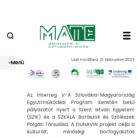
Szolgáltatások
Skip to Main Content
Országos Szőlész - Borász Konferencia
Dunavin - Szőlészeti é
Dunavin
MAGYAR AGRÁR- ÉS
ÉLETTUDOMÁNYI EGYETEM
Last modified: 21. februarie 2023
Menü
Az Interreg V-A Szlovákia-Magyarország
Együttműködési Program keretén belül
pályázatot nyert a Szent István Egyetem
(SZIE) és a SZKALA Borászok és Szőlészek
Polgári Társulása. A DUNAVIN projekt célja a
kulturált, minőségi borfogyasztás