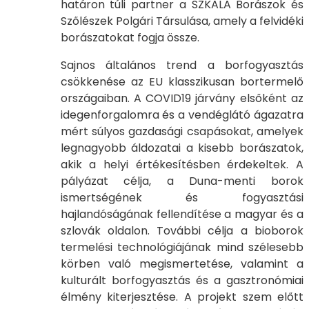
határon túli partner a SZKALA Borászok és
Szőlészek Polgári Társulása, amely a felvidéki
borászatokat fogja össze.
Sajnos általános trend a borfogyasztás
csökkenése az EU klasszikusan bortermelő
országaiban. A COVID19 járvány elsőként az
idegenforgalomra és a vendéglátó ágazatra
mért súlyos gazdasági csapásokat, amelyek
legnagyobb áldozatai a kisebb borászatok,
akik a helyi értékesítésben érdekeltek. A
pályázat célja, a Duna-menti borok
ismertségének és fogyasztási
hajlandóságának fellendítése a magyar és a
szlovák oldalon. További célja a bioborok
termelési technológiájának mind szélesebb
körben való megismertetése, valamint a
kulturált borfogyasztás és a gasztronómiai
élmény kiterjesztése. A projekt szem előtt