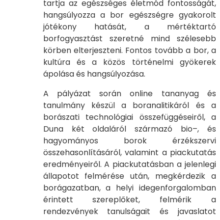
tartja az egészséges életmód fontosságát,
hangsúlyozza a bor egészségre gyakorolt
jótékony hatását, a mértéktartó
borfogyasztást szeretné mind szélesebb
körben elterjeszteni. Fontos tovább a bor, a
kultúra és a közös történelmi gyökerek
ápolása és hangsúlyozása.
A pályázat során online tananyag és
tanulmány készül a boranalitikáról és a
borászati technológiai összefüggéseiről, a
Duna két oldaláról származó bio–, és
hagyományos borok érzékszervi
összehasonlításáról, valamint a piackutatás
eredményeiről. A piackutatásban a jelenlegi
állapotot felmérése után, megkérdezik a
borágazatban, a helyi idegenforgalomban
érintett szereplőket, felmérik a
rendezvények tanulságait és javaslatot