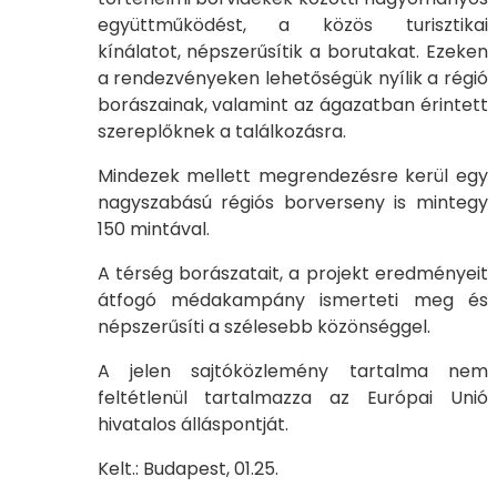
együttműködést, a közös turisztikai
kínálatot, népszerűsítik a borutakat. Ezeken
a rendezvényeken lehetőségük nyílik a régió
borászainak, valamint az ágazatban érintett
szereplőknek a találkozásra.
Mindezek mellett megrendezésre kerül egy
nagyszabású régiós borverseny is mintegy
150 mintával.
A térség borászatait, a projekt eredményeit
átfogó médakampány ismerteti meg és
népszerűsíti a szélesebb közönséggel.
A jelen sajtóközlemény tartalma nem
feltétlenül tartalmazza az Európai Unió
hivatalos álláspontját.
Kelt.: Budapest, 01.25.