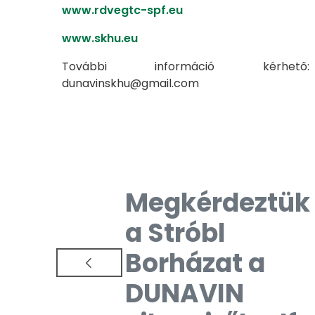
www.rdvegtc-spf.eu
www.skhu.eu
További információ kérhető:
dunavinskhu@gmail.com
Megkérdeztük
a Stróbl
Borházat a
DUNAVIN