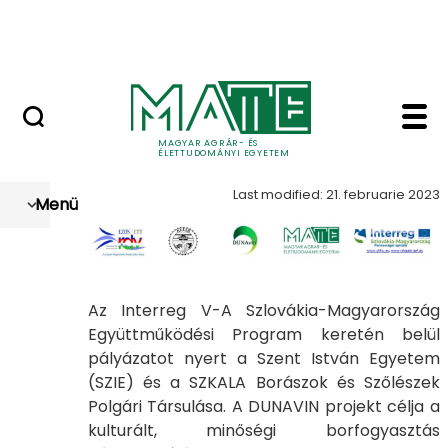
Szolgáltatások
Skip to Main Content
Országos Szőlész - Borász Konferencia
Dunavin - Szőlészeti é
Dunavin
MAGYAR AGRÁR- ÉS
ÉLETTUDOMÁNYI EGYETEM
Last modified: 21. februarie 2023
Menü
Az Interreg V-A Szlovákia-Magyarország
Együttműködési Program keretén belül
pályázatot nyert a Szent István Egyetem
(SZIE) és a SZKALA Borászok és Szőlészek
Polgári Társulása. A DUNAVIN projekt célja a
kulturált, minőségi borfogyasztás