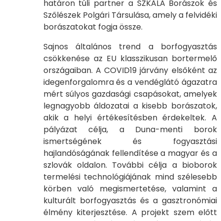
határon túli partner a SZKALA Borászok és
Szőlészek Polgári Társulása, amely a felvidéki
borászatokat fogja össze.
Sajnos általános trend a borfogyasztás
csökkenése az EU klasszikusan bortermelő
országaiban. A COVID19 járvány elsőként az
idegenforgalomra és a vendéglátó ágazatra
mért súlyos gazdasági csapásokat, amelyek
legnagyobb áldozatai a kisebb borászatok,
akik a helyi értékesítésben érdekeltek. A
pályázat célja, a Duna-menti borok
ismertségének és fogyasztási
hajlandóságának fellendítése a magyar és a
szlovák oldalon. További célja a bioborok
termelési technológiájának mind szélesebb
körben való megismertetése, valamint a
kulturált borfogyasztás és a gasztronómiai
élmény kiterjesztése. A projekt szem előtt