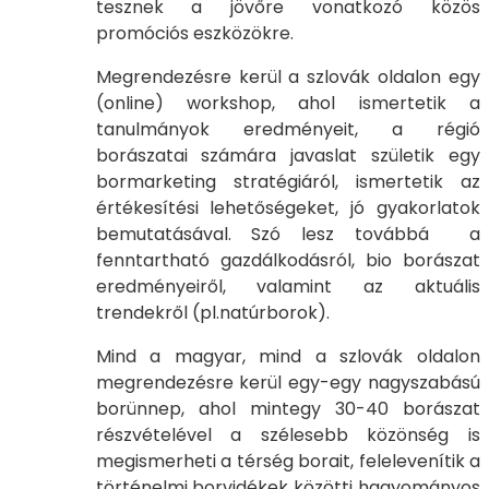
tesznek a jövőre vonatkozó közös
promóciós eszközökre.
Megrendezésre kerül a szlovák oldalon egy
(online) workshop, ahol ismertetik a
tanulmányok eredményeit, a régió
borászatai számára javaslat születik egy
bormarketing stratégiáról, ismertetik az
értékesítési lehetőségeket, jó gyakorlatok
bemutatásával. Szó lesz továbbá a
fenntartható gazdálkodásról, bio borászat
eredményeiről, valamint az aktuális
trendekről (pl.natúrborok).
Mind a magyar, mind a szlovák oldalon
megrendezésre kerül egy-egy nagyszabású
borünnep, ahol mintegy 30-40 borászat
részvételével a szélesebb közönség is
megismerheti a térség borait, felelevenítik a
történelmi borvidékek közötti hagyományos