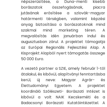
népszerűsítése, a Duna-menti kisebb
borászatok összefogásának, piacra
jutásának erősítése a szlovák-magyar
határmenti térségben, valamint képzési
anyag biztosítása a borászatoknak mind
szakmai mind marketing téren. A
megvalósítás idén januárban indul és
augusztusban zárul. A projektet támogatja
az Európai Regionális Fejlesztési Alap. A
Kisprojekt Alapból nyert támogatás összege
50 000 Euro.
A vezető partner a SZIE, amely február 1-től
átalakul, és kibővül, alapítványi fenntartásba
kerül, új neve: Magyar Agrár- és
Élettudományi Egyetem. A projektet
koordináló Szőlészeti- Borászati Intézet is
kibővül a volt NAIK Kecskeméti és a
Badacsonyi Borászati Kutatóintézettel. A