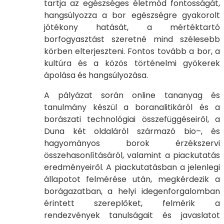
tartja az egészséges életmód fontosságát,
hangsúlyozza a bor egészségre gyakorolt
jótékony hatását, a mértéktartó
borfogyasztást szeretné mind szélesebb
körben elterjeszteni. Fontos tovább a bor, a
kultúra és a közös történelmi gyökerek
ápolása és hangsúlyozása.
A pályázat során online tananyag és
tanulmány készül a boranalitikáról és a
borászati technológiai összefüggéseiről, a
Duna két oldaláról származó bio–, és
hagyományos borok érzékszervi
összehasonlításáról, valamint a piackutatás
eredményeiről. A piackutatásban a jelenlegi
állapotot felmérése után, megkérdezik a
borágazatban, a helyi idegenforgalomban
érintett szereplőket, felmérik a
rendezvények tanulságait és javaslatot