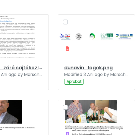
DUNAVIN_záró sajtóközlemény.pdf
dunavin_logok.png
Modified 3 Ani ago by Marschall-Szakál Fanni.
Modified 3 Ani ago by Marschall-Szakál Fanni.
Aprobat