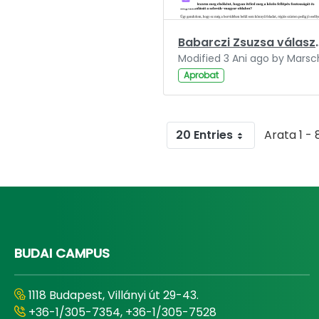
Babarczi Zsuzsa válaszolt 
Aprobat
20 Entries
Arata 1 - 
BUDAI CAMPUS
1118 Budapest, Villányi út 29-43.
+36-1/305-7354, +36-1/305-7528