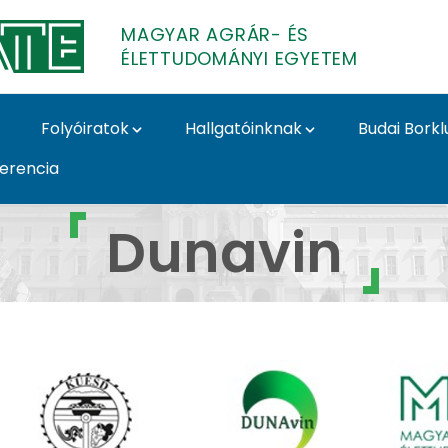
MAGYAR AGRÁR- ÉS
ÉLETTUDOMÁNYI EGYETEM
Folyóiratok
Hallgatóinknak
Budai Borkl
ferencia
s Borászati Intézet
Dunavin