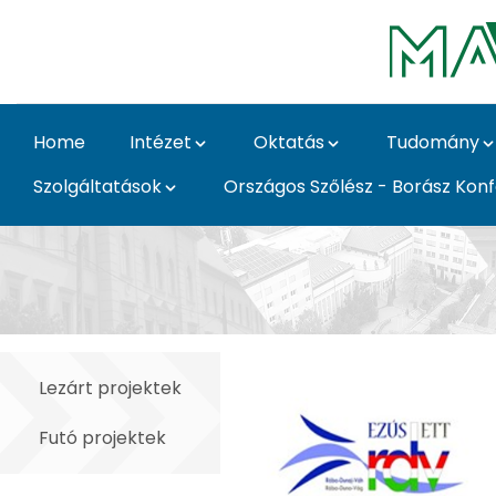
Skip to Main Content
Home
Intézet
Oktatás
Tudomány
Szolgáltatások
Országos Szőlész - Borász Kon
Dunavin - Szőlészeti é
Lezárt projektek
Futó projektek