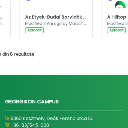
a régiót illető kérdéseinkre.pdf
Az Etyek-Budai Borvidék is jelen lesz a Dunavin Borünnepen.pdf
Modified 3 Ani ago by Marschall-Szakál Fanni.
Modified 3 Ani ago by Marschall-Szakál Fanni.
Aprobat
Aprobat
8 din 8 rezultate.
GEORGIKON CAMPUS
8360 Keszthely, Deák Ferenc utca 16.
+36-83/545-000