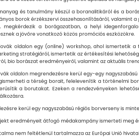
nanyag és tanulmány készül a boranalitikáról és a borász
nyos borok érzékszervi összehasonlításáról, valamint a 
n, megkérdezik a borágazatban, a helyi idegenforgal
tesznek a jövőre vonatkozó közös promóciós eszközökre.
lovák oldalon egy (online) workshop, ahol ismertetik 
arketing stratégiáról, ismertetik az értékesítési lehetős
l, bio borászat eredményeiről, valamint az aktuális tren
ovák oldalon megrendezésre kerül egy-egy nagyszabású 
ismerheti a térség borait, felelevenítik a történelmi 
pszerűsítik a borutakat. Ezeken a rendezvényeken lehető
álkozásra.
zésre kerül egy nagyszabású régiós borverseny is minte
rojekt eredményeit átfogó médakampány ismerteti meg és
talma nem feltétlenül tartalmazza az Európai Unió hivatal