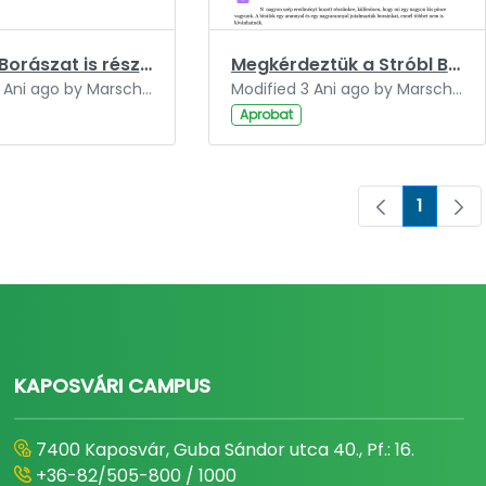
A Hilltop Borászat is részt vesz a Dunavin projektben.pdf
Megkérdeztük a Stróbl Borházat a DUNAVIN sikereiről.pdf
Modified 3 Ani ago by Marschall-Szakál Fanni.
Modified 3 Ani ago by Marschall-Szakál Fanni.
Aprobat
1
Pagina
KAPOSVÁRI CAMPUS
7400 Kaposvár, Guba Sándor utca 40., Pf.: 16.
+36-82/505-800 / 1000