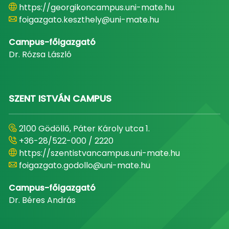
https://georgikoncampus.uni-mate.hu
foigazgato.keszthely@uni-mate.hu
Campus-főigazgató
Dr. Rózsa László
SZENT ISTVÁN CAMPUS
2100 Gödöllő, Páter Károly utca 1.
+36-28/522-000 / 2220
https://szentistvancampus.uni-mate.hu
foigazgato.godollo@uni-mate.hu
Campus-főigazgató
Dr. Béres András