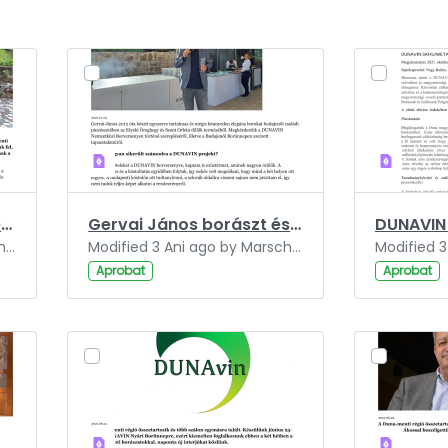
Jöjjön el hozzám megnézni a naplementét, én ebbe szerettem bele.pdf
Gervai János borászt és sommelier-t kérdeztük a legfrissebb régiós fejleményekről.pdf
Modified 3 Ani ago by Marschall-Szakál Fanni.
Modified 3 Ani ago by Marschall-Szakál Fanni.
Aprobat
Aprobat