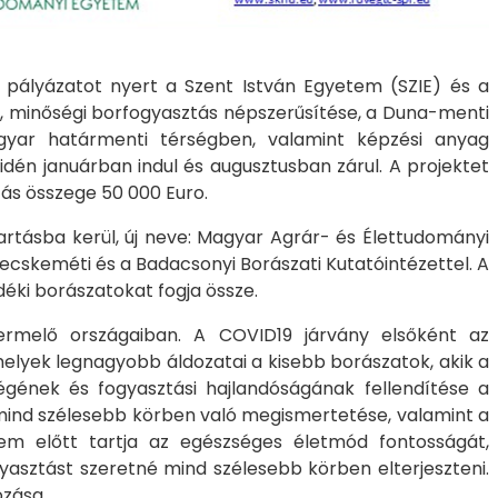
pályázatot nyert a Szent István Egyetem (SZIE) és a
lt, minőségi borfogyasztás népszerűsítése, a Duna-menti
gyar határmenti térségben, valamint képzési anyag
dén januárban indul és augusztusban zárul. A projektet
tás összege 50 000 Euro.
ntartásba kerül, új neve: Magyar Agrár- és Élettudományi
 Kecskeméti és a Badacsonyi Borászati Kutatóintézettel. A
déki borászatokat fogja össze.
ermelő országaiban. A COVID19 járvány elsőként az
lyek legnagyobb áldozatai a kisebb borászatok, akik a
égének és fogyasztási hajlandóságának fellendítése a
 mind szélesebb körben való megismertetése, valamint a
zem előtt tartja az egészséges életmód fontosságát,
asztást szeretné mind szélesebb körben elterjeszteni.
ozása.