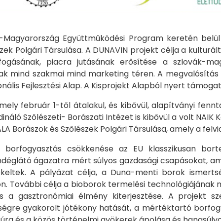
a-Magyarország Együttműködési Program keretén belül 
ek Polgári Társulása. A DUNAVIN projekt célja a kulturá
fogásának, piacra jutásának erősítése a szlovák-ma
ak mind szakmai mind marketing téren. A megvalósítás i
nális Fejlesztési Alap. A Kisprojekt Alapból nyert támoga
mely február 1-től átalakul, és kibővül, alapítványi fen
náló Szőlészeti- Borászati Intézet is kibővül a volt NAIK
ALA Borászok és Szőlészek Polgári Társulása, amely a felvi
a borfogyasztás csökkenése az EU klasszikusan bort
déglátó ágazatra mért súlyos gazdasági csapásokat, ame
ekeltek. A pályázat célja, a Duna-menti borok ismerts
on. További célja a bioborok termelési technológiájának
és a gasztronómiai élmény kiterjesztése. A projekt s
égre gyakorolt jótékony hatását, a mértéktartó borfogy
túra és a közös történelmi gyökerek ápolása és hangsúly