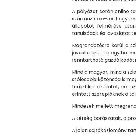
A pályázat során online ta
származó bio–, és hagyomá
állapotot felmérése utá
tanulságait és javaslatot 
Megrendezésre kerül a sz
javaslat születik egy borm
fenntartható gazdálkodásró
Mind a magyar, mind a szl
szélesebb közönség is meg
turisztikai kínálatot, né
érintett szereplőknek a tal
Mindezek mellett megrende
A térség borászatait, a p
A jelen sajtóközlemény tar