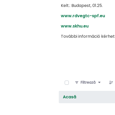
Kelt.: Budapest, 01.25.
www.rdvegtc-spf.eu
www.skhu.eu
További információ kérhe
0 of 8 Elemente Selected
Filtrează
Acasă