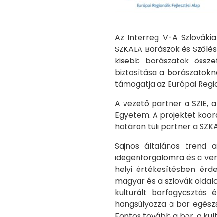
Az Interreg V-A Szlováki
SZKALA Borászok és Szőlész
kisebb borászatok össze
biztosítása a borászatokn
támogatja az Európai Regio
A vezető partner a SZIE, a
Egyetem. A projektet koordi
határon túli partner a SZK
Sajnos általános trend 
idegenforgalomra és a ven
helyi értékesítésben érd
magyar és a szlovák oldal
kulturált borfogyasztás 
hangsúlyozza a bor egészs
Fontos tovább a bor, a kul