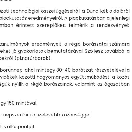
ati technológiai összefüggéseiről, a Duna két oldaláról
piackutatás eredményeiről. A piackutatásban a jelenlegi
omban érintett szereplőket, felmérik a rendezvények
a tanulmányok eredményeit, a régió borászatai számára
égeket, jó gyakorlatok bemutatásával. Szó lesz továbbá a
dekről (pl.natúrborok).
borünnep, ahol mintegy 30-40 borászat részvételével a
borvidékek közötti hagyományos együttműködést, a közös
ségük nyílik a régió borászainak, valamint az ágazatban
gy 150 mintával.
 népszerűsíti a szélesebb közönséggel.
os álláspontját.