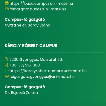
https://budaicampus.uni-mate.hu
foigazgato.buda@uni-mate.hu
Campus-főigazgató
Nyitrainé dr. Sárdy Diána
KÁROLY RÓBERT CAMPUS
3200 Gyöngyös, Mátrai út 36.
+36-37/518-300
https://karolyrobertcampus.uni-mate.hu
foigazgato.gyongyos@uni-mate.hu
Campus-főigazgató
Dr. Bujdosó Zoltán