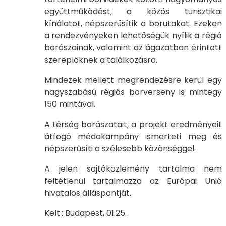
együttműködést, a közös turisztikai
kínálatot, népszerűsítik a borutakat. Ezeken
a rendezvényeken lehetőségük nyílik a régió
borászainak, valamint az ágazatban érintett
szereplőknek a találkozásra.
Mindezek mellett megrendezésre kerül egy
nagyszabású régiós borverseny is mintegy
150 mintával.
A térség borászatait, a projekt eredményeit
átfogó médakampány ismerteti meg és
népszerűsíti a szélesebb közönséggel.
A jelen sajtóközlemény tartalma nem
feltétlenül tartalmazza az Európai Unió
hivatalos álláspontját.
Kelt.: Budapest, 01.25.