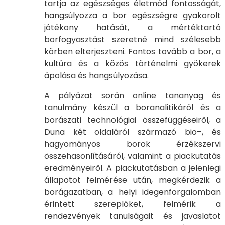
tartja az egészséges életmód fontosságát,
hangsúlyozza a bor egészségre gyakorolt
jótékony hatását, a mértéktartó
borfogyasztást szeretné mind szélesebb
körben elterjeszteni. Fontos tovább a bor, a
kultúra és a közös történelmi gyökerek
ápolása és hangsúlyozása.
A pályázat során online tananyag és
tanulmány készül a boranalitikáról és a
borászati technológiai összefüggéseiről, a
Duna két oldaláról származó bio–, és
hagyományos borok érzékszervi
összehasonlításáról, valamint a piackutatás
eredményeiről. A piackutatásban a jelenlegi
állapotot felmérése után, megkérdezik a
borágazatban, a helyi idegenforgalomban
érintett szereplőket, felmérik a
rendezvények tanulságait és javaslatot