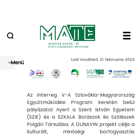
Szolgáltatások
Skip to Main Content
Országos Szőlész - Borász Konferencia
Dunavin - Szőlészeti é
Dunavin
MAGYAR AGRÁR- ÉS
ÉLETTUDOMÁNYI EGYETEM
Last modified: 21. februarie 2023
Menü
Az Interreg V-A Szlovákia-Magyarország
Együttműködési Program keretén belül
pályázatot nyert a Szent István Egyetem
(SZIE) és a SZKALA Borászok és Szőlészek
Polgári Társulása. A DUNAVIN projekt célja a
kulturált, minőségi borfogyasztás