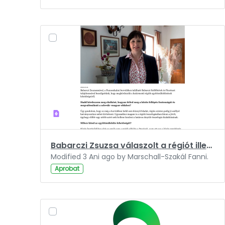
Babarczi Zsuzsa válaszolt a régiót illető kérdéseinkre.pdf
Modified 3 Ani ago by Marschall-Szakál Fanni.
Aprobat