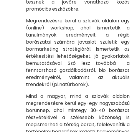
tesznek a jövőre vonatkozó közös
promóciós eszközökre.
Megrendezésre kerül a szlovák oldalon egy
(online) workshop, ahol ismertetik a
tanulmányok eredményeit, a régió
borászatai számára javaslat születik egy
bormarketing stratégiáról, ismertetik az
értékesítési lehetőségeket, jó gyakorlatok
bemutatásával. Szó lesz továbbá a
fenntartható gazdálkodásról, bio borászat
eredményeiről, valamint az aktuális
trendekről (pl.natúrborok).
Mind a magyar, mind a szlovák oldalon
megrendezésre kerül egy-egy nagyszabású
borünnep, ahol mintegy 30-40 borászat
részvételével a szélesebb közönség is
megismerheti a térség borait, felelevenítik a
történelmi borvidékek közötti hagyományos