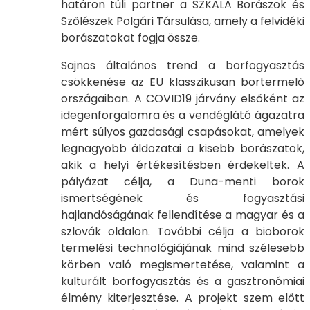
határon túli partner a SZKALA Borászok és
Szőlészek Polgári Társulása, amely a felvidéki
borászatokat fogja össze.
Sajnos általános trend a borfogyasztás
csökkenése az EU klasszikusan bortermelő
országaiban. A COVID19 járvány elsőként az
idegenforgalomra és a vendéglátó ágazatra
mért súlyos gazdasági csapásokat, amelyek
legnagyobb áldozatai a kisebb borászatok,
akik a helyi értékesítésben érdekeltek. A
pályázat célja, a Duna-menti borok
ismertségének és fogyasztási
hajlandóságának fellendítése a magyar és a
szlovák oldalon. További célja a bioborok
termelési technológiájának mind szélesebb
körben való megismertetése, valamint a
kulturált borfogyasztás és a gasztronómiai
élmény kiterjesztése. A projekt szem előtt