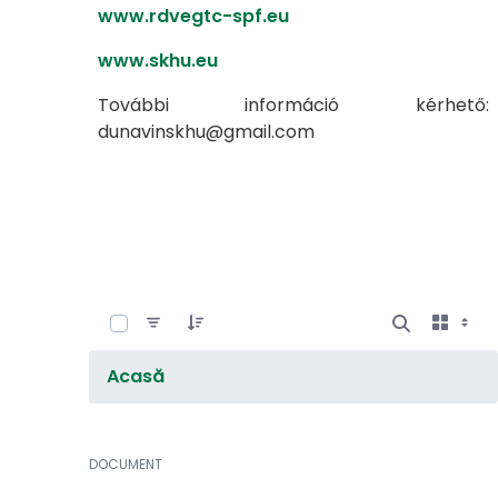
www.rdvegtc-spf.eu
www.skhu.eu
További információ kérhető:
dunavinskhu@gmail.com
0 of 8 Elemente Selected
Acasă
DOCUMENT