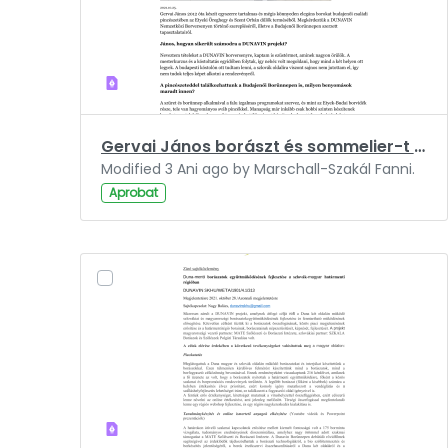
Gervai János borászt és sommelier-t kérdeztük a legfrissebb régiós fejleményekről.pdf
Modified 3 Ani ago by Marschall-Szakál Fanni.
Aprobat