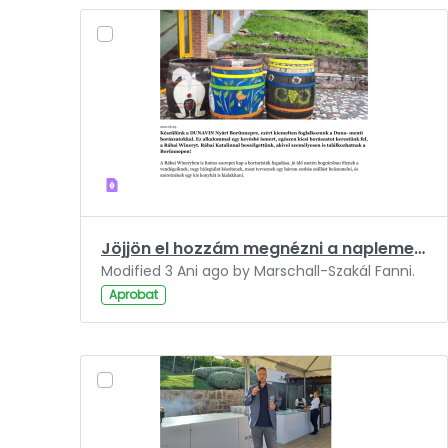
Jöjjön el hozzám megnézni a naplementét, én ebbe szerettem bele.pdf
Modified 3 Ani ago by Marschall-Szakál Fanni.
Aprobat