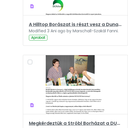
A Hilltop Borászat is részt vesz a Dunavin projektben.pdf
Modified 3 Ani ago by Marschall-Szakál Fanni.
Aprobat
Megkérdeztük a Stróbl Borházat a DUNAVIN sikereiről.pdf