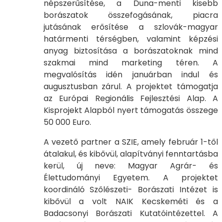
népszerűsítése, a Duna-menti kisebb
borászatok összefogásának, piacra
jutásának erősítése a szlovák-magyar
határmenti térségben, valamint képzési
anyag biztosítása a borászatoknak mind
szakmai mind marketing téren. A
megvalósítás idén januárban indul és
augusztusban zárul. A projektet támogatja
az Európai Regionális Fejlesztési Alap. A
Kisprojekt Alapból nyert támogatás összege
50 000 Euro.
A vezető partner a SZIE, amely február 1-től
átalakul, és kibővül, alapítványi fenntartásba
kerül, új neve: Magyar Agrár- és
Élettudományi Egyetem. A projektet
koordináló Szőlészeti- Borászati Intézet is
kibővül a volt NAIK Kecskeméti és a
Badacsonyi Borászati Kutatóintézettel. A