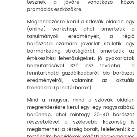
tesznek a jövőre vonatkozó közös
promóciós eszközökre.
Megrendezésre kerül a szlovák oldalon egy
(online) workshop, ahol ismertetik a
tanulmányok eredményeit, a régió
borászatai számára javaslat születik egy
bormarketing stratégiáról, ismertetik az
értékesítési lehetőségeket, jó gyakorlatok
bemutatásával. Szó lesz továbbá a
fenntartható gazdálkodásról, bio borászat
eredményeiről, valamint az aktuális
trendekről (pl.natúrborok).
Mind a magyar, mind a szlovák oldalon
megrendezésre kerül egy-egy nagyszabású
borünnep, ahol mintegy 30-40 borászat
részvételével a szélesebb közönség is
megismerheti a térség borait, felelevenítik a
történelmi borvidékek közötti hagyományos