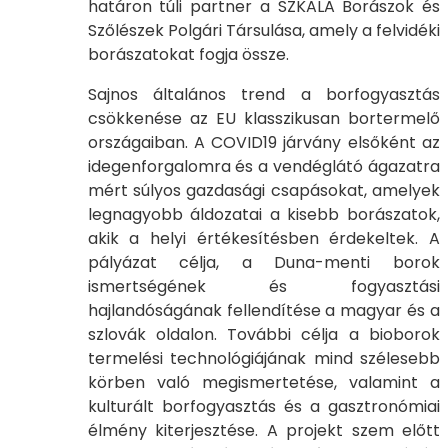
határon túli partner a SZKALA Borászok és
Szőlészek Polgári Társulása, amely a felvidéki
borászatokat fogja össze.
Sajnos általános trend a borfogyasztás
csökkenése az EU klasszikusan bortermelő
országaiban. A COVID19 járvány elsőként az
idegenforgalomra és a vendéglátó ágazatra
mért súlyos gazdasági csapásokat, amelyek
legnagyobb áldozatai a kisebb borászatok,
akik a helyi értékesítésben érdekeltek. A
pályázat célja, a Duna-menti borok
ismertségének és fogyasztási
hajlandóságának fellendítése a magyar és a
szlovák oldalon. További célja a bioborok
termelési technológiájának mind szélesebb
körben való megismertetése, valamint a
kulturált borfogyasztás és a gasztronómiai
élmény kiterjesztése. A projekt szem előtt