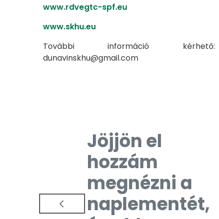
www.rdvegtc-spf.eu
www.skhu.eu
További információ kérhető:
dunavinskhu@gmail.com
Jöjjön el
hozzám
megnézni a
naplementét,