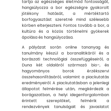
tartja az egészséges életmód fontosságát,
hangsúlyozza a bor egészségre gyakorolt
jótékony hatását, a mértéktartó
borfogyasztást szeretné mind szélesebb
körben elterjeszteni. Fontos tovább a bor, a
kultúra és a közös történelmi gyökerek
ápolása és hangsúlyozása.
A pályázat során online tananyag és
tanulmány készül a boranalitikáról és a
borászati technológiai összefüggéseiről, a
Duna két oldaláról származó bio–, és
hagyományos borok érzékszervi
összehasonlításáról, valamint a piackutatás
eredményeiről. A piackutatásban a jelenlegi
állapotot felmérése után, megkérdezik a
borágazatban, a helyi idegenforgalomban
érintett szereplőket, felmérik a
rendezvények tanulságait és javaslatot