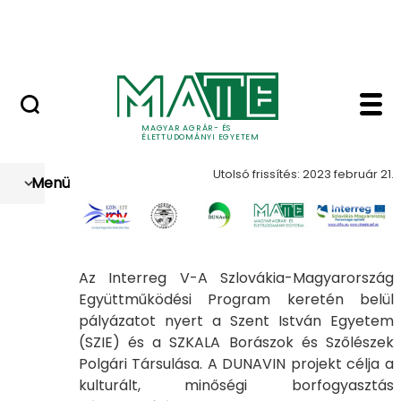
Szolgáltatások
Ugrás a fő tartalomhoz
Országos Szőlész - Borász Konferencia
Dunavin - Szőlészeti é
Dunavin
MAGYAR AGRÁR- ÉS
ÉLETTUDOMÁNYI EGYETEM
Utolsó frissítés: 2023 február 21.
Menü
Az Interreg V-A Szlovákia-Magyarország
Együttműködési Program keretén belül
pályázatot nyert a Szent István Egyetem
(SZIE) és a SZKALA Borászok és Szőlészek
Polgári Társulása. A DUNAVIN projekt célja a
kulturált, minőségi borfogyasztás