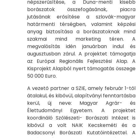
népszerűsítése, a Duna-menti kisebb
borászatok összefogásának, piacra
jutásának erősítése a szlovák-magyar
határmenti térségben, valamint képzési
anyag biztosítása a borászatoknak mind
szakmai mind marketing téren. A
megvalósítás idén januárban indul és
augusztusban zárul. A projektet támogatja
az Európai Regionális Fejlesztési Alap. A
Kisprojekt Alapból nyert támogatás összege
50 000 Euro.
A vezető partner a SZIE, amely február 1-től
átalakul, és kibővül, alapítványi fenntartásba
kerül, új neve: Magyar Agrár- és
Élettudományi Egyetem. A projektet
koordináló Szőlészeti- Borászati Intézet is
kibővül a volt NAIK Kecskeméti és a
Badacsonyi Borászati Kutatóintézettel. A