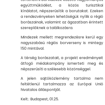
együttműködést, a közös turisztikai
kínálatot, népszerűsítik a borutakat. Ezeken
a rendezvényeken lehetőségük nyílik a régió
borászainak, valamint az ágazatban érintett
szereplőknek a találkozásra.
Mindezek mellett megrendezésre kerül egy
nagyszabású régiós borverseny is mintegy
150 mintával.
A térség borászatait, a projekt eredményeit
átfogó médakampány ismerteti meg és
népszerűsíti a szélesebb közönséggel.
A jelen sajtóközlemény tartalma nem
feltétlenül tartalmazza az Európai Unió
hivatalos álláspontját.
Kelt.: Budapest, 01.25.