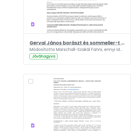
Gervai János borászt és sommelier-t kérdeztük a legfrissebb régiós fejleményekről.pdf
Módosította Marschall-Szakál Fanni, ennyi ideje: 3 év.
Jóváhagyva