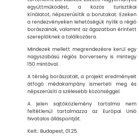
együttműködést, a közös turisztikai
kínálatot, népszerűsítik a borutakat. Ezeken
a rendezvényeken lehetőségük nyílik a régió
borászainak, valamint az ágazatban érintett
szereplőknek a találkozásra.
Mindezek mellett megrendezésre kerül egy
nagyszabású régiós borverseny is mintegy
150 mintával.
A térség borászatait, a projekt eredményeit
átfogó médakampány ismerteti meg és
népszerűsíti a szélesebb közönséggel.
A jelen sajtóközlemény tartalma nem
feltétlenül tartalmazza az Európai Unió
hivatalos álláspontját.
Kelt.: Budapest, 01.25.