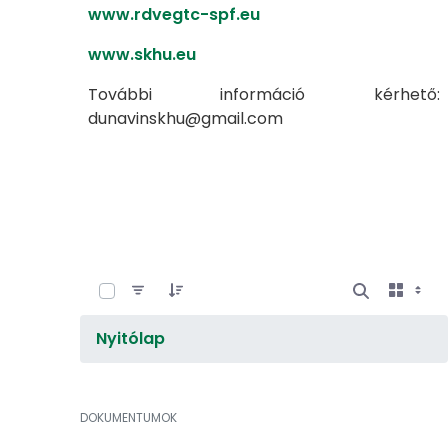
www.rdvegtc-spf.eu
www.skhu.eu
További információ kérhető:
dunavinskhu@gmail.com
0 / 8 Tételek kiválasztva
Nyitólap
DOKUMENTUMOK