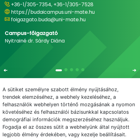
+36-1/305-7354, +36-1/305-7528
https://budaicampus.uni-mate.hu
foigazgato.buda@uni-mate.hu
Campus-főigazgató
Nyitrainé dr. Sárdy Diána
A sütiket személyre szabott élmény nyújtásához,
trendek elemzéséhez, a webhely kezeléséhez, a
felhasználók webhelyen történő mozgásának a nyomon
E-mail
Telefonkönyv
NEPTUN
E-learning
követéséhez és felhasználói bázisunkkal kapcsolatos
demográfiai információk megszerzéséhez használjuk.
Adatvédelem
Fogadja el az összes sütit a webhelyünk által nyújtott
legjobb élmény érdekében, vagy kezelje beállításait.