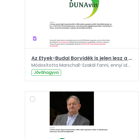
Az Etyek-Budai Borvidék is jelen lesz a Dunavin Borünnepen.pdf
Módosította Marschall-Szakál Fanni, ennyi ideje: 3 év.
Jóváhagyva