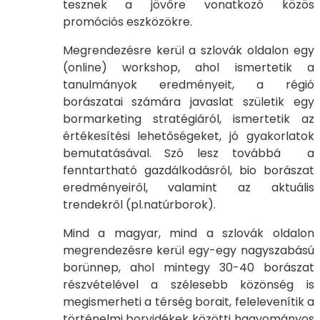
tesznek a jövőre vonatkozó közös
promóciós eszközökre.
Megrendezésre kerül a szlovák oldalon egy
(online) workshop, ahol ismertetik a
tanulmányok eredményeit, a régió
borászatai számára javaslat születik egy
bormarketing stratégiáról, ismertetik az
értékesítési lehetőségeket, jó gyakorlatok
bemutatásával. Szó lesz továbbá a
fenntartható gazdálkodásról, bio borászat
eredményeiről, valamint az aktuális
trendekről (pl.natúrborok).
Mind a magyar, mind a szlovák oldalon
megrendezésre kerül egy-egy nagyszabású
borünnep, ahol mintegy 30-40 borászat
részvételével a szélesebb közönség is
megismerheti a térség borait, felelevenítik a
történelmi borvidékek közötti hagyományos