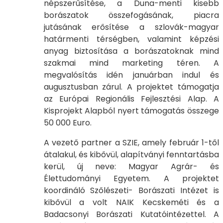
népszerűsítése, a Duna-menti kisebb
borászatok összefogásának, piacra
jutásának erősítése a szlovák-magyar
határmenti térségben, valamint képzési
anyag biztosítása a borászatoknak mind
szakmai mind marketing téren. A
megvalósítás idén januárban indul és
augusztusban zárul. A projektet támogatja
az Európai Regionális Fejlesztési Alap. A
Kisprojekt Alapból nyert támogatás összege
50 000 Euro.
A vezető partner a SZIE, amely február 1-től
átalakul, és kibővül, alapítványi fenntartásba
kerül, új neve: Magyar Agrár- és
Élettudományi Egyetem. A projektet
koordináló Szőlészeti- Borászati Intézet is
kibővül a volt NAIK Kecskeméti és a
Badacsonyi Borászati Kutatóintézettel. A