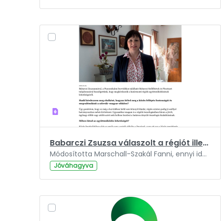
Babarczi Zsuzsa válaszolt a régiót illető kérdéseinkre.pdf
Módosította Marschall-Szakál Fanni, ennyi ideje: 3 év.
Jóváhagyva