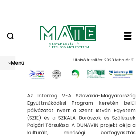
Szolgáltatások
Ugrás a fő tartalomhoz
Országos Szőlész - Borász Konferencia
Dunavin - Szőlészeti é
Dunavin
MAGYAR AGRÁR- ÉS
ÉLETTUDOMÁNYI EGYETEM
Utolsó frissítés: 2023 február 21.
Menü
Az Interreg V-A Szlovákia-Magyarország
Együttműködési Program keretén belül
pályázatot nyert a Szent István Egyetem
(SZIE) és a SZKALA Borászok és Szőlészek
Polgári Társulása. A DUNAVIN projekt célja a
kulturált, minőségi borfogyasztás