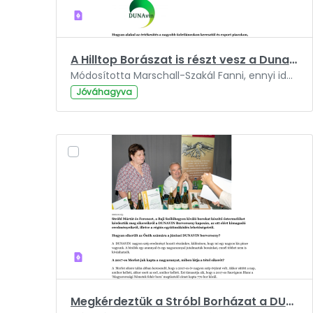
A Hilltop Borászat is részt vesz a Dunavin projektben.pdf
Módosította Marschall-Szakál Fanni, ennyi ideje: 3 év.
Jóváhagyva
Megkérdeztük a Stróbl Borházat a DUNAVIN sikereiről.pdf