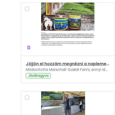
Jöjjön el hozzám megnézni a naplementét, én ebbe szerettem bele.pdf
Módosította Marschall-Szakál Fanni, ennyi ideje: 3 év.
Jóváhagyva