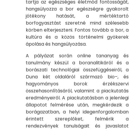
tartja az egészséges életmód fontosságát,
hangsúlyozza a bor egészségre gyakorolt
jótékony hatását, a mértéktartó
borfogyasztást szeretné mind szélesebb
körben elterjeszteni. Fontos tovább a bor, a
kultúra és a közös történelmi gyökerek
ápolása és hangsúlyozása.
A pályázat során online tananyag és
tanulmány készül a boranalitikáról és a
borászati technológiai összefüggéseiről, a
Duna két oldaláról származó bio–, és
hagyományos borok érzékszervi
összehasonlításáról, valamint a piackutatás
eredményeiről. A piackutatásban a jelenlegi
állapotot felmérése után, megkérdezik a
borágazatban, a helyi idegenforgalomban
érintett szereplőket, felmérik a
rendezvények tanulságait és javaslatot