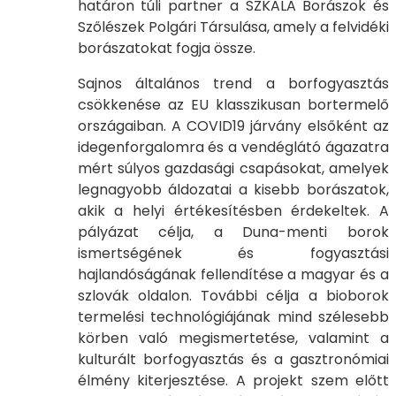
határon túli partner a SZKALA Borászok és
Szőlészek Polgári Társulása, amely a felvidéki
borászatokat fogja össze.
Sajnos általános trend a borfogyasztás
csökkenése az EU klasszikusan bortermelő
országaiban. A COVID19 járvány elsőként az
idegenforgalomra és a vendéglátó ágazatra
mért súlyos gazdasági csapásokat, amelyek
legnagyobb áldozatai a kisebb borászatok,
akik a helyi értékesítésben érdekeltek. A
pályázat célja, a Duna-menti borok
ismertségének és fogyasztási
hajlandóságának fellendítése a magyar és a
szlovák oldalon. További célja a bioborok
termelési technológiájának mind szélesebb
körben való megismertetése, valamint a
kulturált borfogyasztás és a gasztronómiai
élmény kiterjesztése. A projekt szem előtt